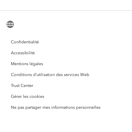
ArcGIS for Personal Use
Nous contacter
Formation
Recherche et tests utilisateur
ArcGIS Online
ArcGIS for Student Use
Français (French)
Carrières
ArcUser
Réseau des jeunes professionnels Esri
Technologie Developer
Protection de l’environnement
Ouverture
Confidentialité
ArcNews
Événements
ArcGIS Location Platform
Accessibilité
Réponse aux catastrophes
Partenaires
ArcWatch
Esri Store
Mentions légales
Enseignement
Conditions d’utilisation des services Web
Code de conduite professionnelle
Esri Press
Centre d’architecture ArcGIS
Trust Center
Organisations à but non lucratif
Initiatives en faveur de l’environnement et du développement durable
Vidéos Esri
Gérer les cookies
Égalité raciale
Ne pas partager mes informations personnelles
Plan du site
Dictionnaire SIG