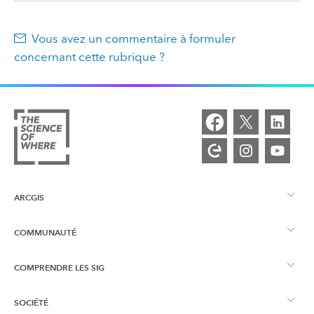
Vous avez un commentaire à formuler
concernant cette rubrique ?
ARCGIS
COMMUNAUTÉ
Vue d’ensemble d’ArcGIS
COMPRENDRE LES SIG
Esri Community
Cartographie
SOCIÉTÉ
Qu’est-ce qu’un SIG ?
Blog ArcGIS
ArcGIS Pro