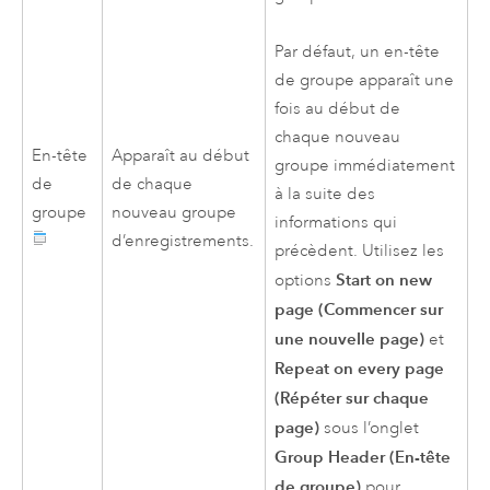
Par défaut, un en-tête
de groupe apparaît une
fois au début de
chaque nouveau
En-tête
Apparaît au début
groupe immédiatement
de
de chaque
à la suite des
groupe
nouveau groupe
informations qui
d’enregistrements.
précèdent. Utilisez les
Start on new
options
page (Commencer sur
une nouvelle page)
et
Repeat on every page
(Répéter sur chaque
page)
sous l’onglet
Group Header (En-tête
de groupe)
pour