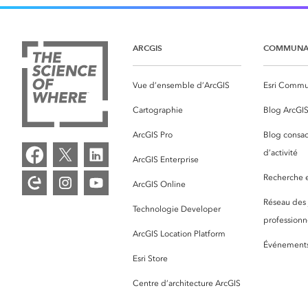
ARCGIS
COMMUNA
Vue d’ensemble d’ArcGIS
Esri Commu
Cartographie
Blog ArcGI
ArcGIS Pro
Blog consac
d’activité
ArcGIS Enterprise
Recherche et
ArcGIS Online
Réseau des
Technologie Developer
professionne
ArcGIS Location Platform
Événement
Esri Store
Centre d’architecture ArcGIS