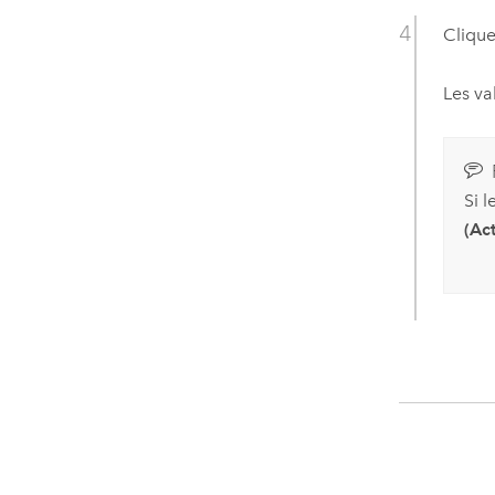
Clique
Les va
Si l
(Act