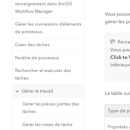
renseignement dans ArcGIS
Ressources naturelles
Technologie Developer
Workflow Manager
Vous pouvez
Créer des applications de
gérer les p
Gérer les connexions d’éléments
cartographie et d’analyse spatiale
Tous les secteurs d’activité
de processus
Rema
Créer des tâches
Tous les produits
Vous pou
Click to
Fenêtre de processus
inférieur
Rechercher et exécuter des
tâches
Gérer le travail
La table su
Gérer les pièces jointes des
Type de p
tâches
Gérer les notes de tâche
Propriétés