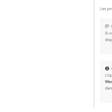
Les pr
Si 
dis
L’o
Wor
dans