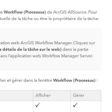
essai gratuit.
Lire le récit
Explorer ce cours
es et
Découvrir ArcGIS Pro
tre
Workflow (Processus)
de
ArcGIS AllSource
. Pour
 de
uelle de la tâche ou être le propriétaire de la tâche.
l
ication web
ArcGIS Workflow Manager
. Cliquez sur
 détails de la tâche sur le web)
dans la partie
dans l’application web
Workflow Manager Server
.
her et gérer dans la fenêtre
Workflow (Processus)
:
Afficher
Gérer