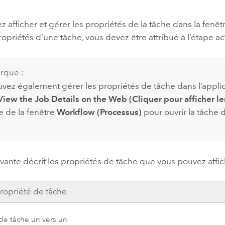
professionnels et
perspectiv
 afficher et gérer les propriétés de la tâche dans la fenê
technologiques
tendances
ropriétés d’une tâche, vous devez être attribué à l’étape act
l’univers
géospatia
rque :
vez également gérer les propriétés de tâche dans l’appl
Tous les récits
 View the Job Details on the Web (Cliquer pour afficher les
e de la fenêtre
Workflow (Processus)
pour ouvrir la tâche 
ivante décrit les propriétés de tâche que vous pouvez affic
ropriété de tâche
 de tâche un vers un