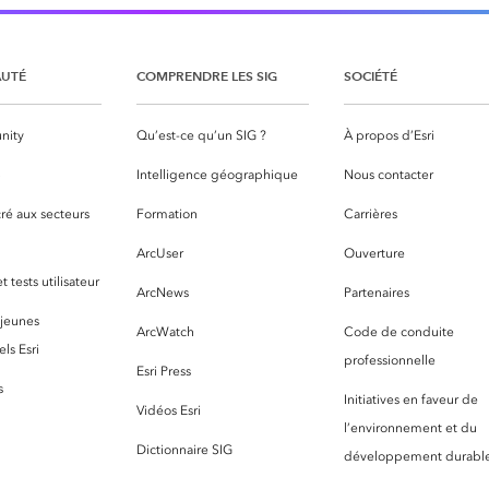
UTÉ
COMPRENDRE LES SIG
SOCIÉTÉ
nity
Qu’est-ce qu’un SIG ?
À propos d’Esri
S
Intelligence géographique
Nous contacter
ré aux secteurs
Formation
Carrières
ArcUser
Ouverture
 tests utilisateur
ArcNews
Partenaires
 jeunes
ArcWatch
Code de conduite
ls Esri
professionnelle
Esri Press
s
Initiatives en faveur de
Vidéos Esri
l’environnement et du
Dictionnaire SIG
développement durabl