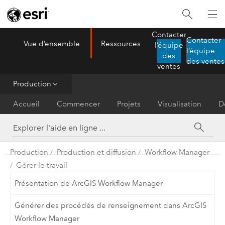
Contacter
Contacter
Vue d’ensemble
Ressources
l’équipe
ArcGIS AllSource
l’équipe
Menu
des
des ventes
ventes
Production
Accueil
Commencer
Projets
Visualisation
D
Production
Production et diffusion
Workflow Manager
Gérer le travail
Présentation de ArcGIS Workflow Manager
Générer des procédés de renseignement dans ArcGIS
Workflow Manager