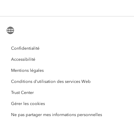
Blog consacré aux secteurs d’activité
ArcGIS Enterprise
ArcGIS for Personal Use
Nous contacter
Formation
Recherche et tests utilisateur
ArcGIS Online
ArcGIS for Student Use
Français (French)
Carrières
ArcUser
Réseau des jeunes professionnels Esri
Technologie Developer
Protection de l’environnement
Ouverture
Confidentialité
ArcNews
Événements
ArcGIS Location Platform
Accessibilité
Réponse aux catastrophes
Partenaires
ArcWatch
Esri Store
Mentions légales
Enseignement
Conditions d’utilisation des services Web
Code de conduite professionnelle
Esri Press
Centre d’architecture ArcGIS
Trust Center
Organisations à but non lucratif
Initiatives en faveur de l’environnement et du développement durable
Vidéos Esri
Gérer les cookies
Égalité raciale
Ne pas partager mes informations personnelles
Plan du site
Dictionnaire SIG