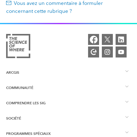
Vous avez un commentaire à formuler
concernant cette rubrique ?
ARCGIS
COMMUNAUTÉ
Vue d’ensemble d’ArcGIS
COMPRENDRE LES SIG
Esri Community
Cartographie
SOCIÉTÉ
Qu’est-ce qu’un SIG ?
Blog ArcGIS
ArcGIS Pro
PROGRAMMES SPÉCIAUX
À propos d’Esri
Intelligence géographique