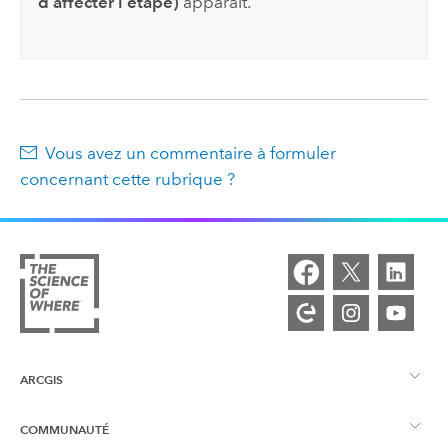
d’affecter l’étape)
apparaît.
Vous avez un commentaire à formuler
concernant cette rubrique ?
ARCGIS
COMMUNAUTÉ
Vue d’ensemble d’ArcGIS