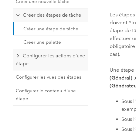
Créer une nouvelle tâche
Ressources naturelles
Technologie Developer
Les étapes
Créer des étapes de tâche
Créer des applications de
doivent êtr
cartographie et d’analyse spatiale
Tous les secteurs d’activité
Créer une étape de tâche
étape de tâ
effectuer u
Créer une palette
obligatoire
Tous les produits
cas).
Configurer les actions d'une
étape
Une étape 
Configurer les vues des étapes
(Général)
,
(Générateu
Configurer le contenu d'une
étape
Sous l
exempl
Sous l
Sous l