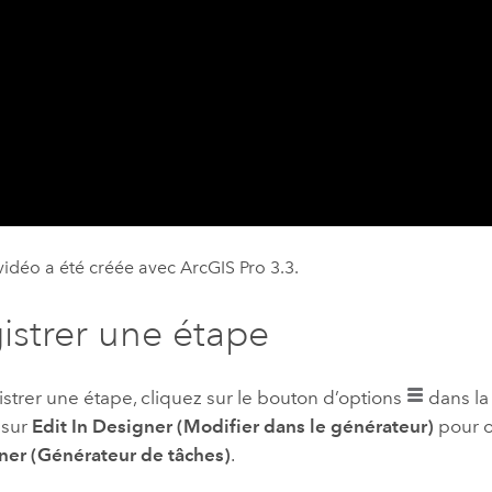
vidéo a été créée avec
ArcGIS Pro 3.3
.
istrer une étape
strer une étape, cliquez sur le bouton d’options
dans la
 sur
Edit In Designer (Modifier dans le générateur)
pour o
ner (Générateur de tâches)
.