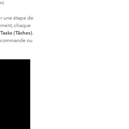
ni.
er une étape de
rement, chaque
e
Tasks (Tâches)
.
la commande ou