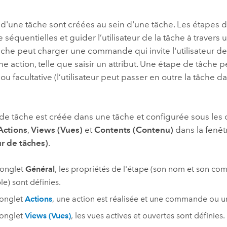
professionnels et
perspectiv
 d'une tâche sont créées au sein d'une tâche. Les étapes 
technologiques
tendances
e séquentielles et guider l’utilisateur de la tâche à travers
l’univers
che peut charger une commande qui invite l'utilisateur de 
géospatia
ne action, telle que saisir un attribut. Une étape de tâche p
 ou facultative (l’utilisateur peut passer en outre la tâche d
Tous les récits
de tâche est créée dans une tâche et configurée sous les
Actions
,
Views (Vues)
et
Contents (Contenu)
dans la fenê
r de tâches)
.
'onglet
Général
, les propriétés de l'étape (son nom et son c
e) sont définies.
’onglet
Actions
, une action est réalisée et une commande ou un 
’onglet
Views (Vues)
, les vues actives et ouvertes sont définies.