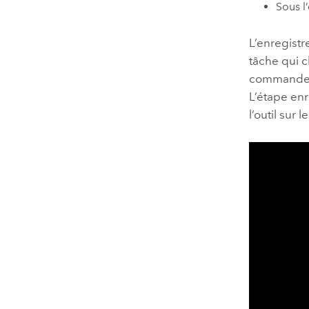
Sous l
L’enregist
tâche qui 
commande o
L’étape en
l’outil sur 