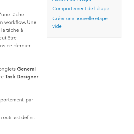
essai gratuit.
Lire le récit
Explorer ce cours
es et
Comportement de l'étape
Découvrir ArcGIS Pro
d’une tâche
 de
Créer une nouvelle étape
 un workflow. Une
vide
la tâche à
l
eut être
ans ce dernier
 onglets
General
tre
Task Designer
omportement, par
outil est défini.