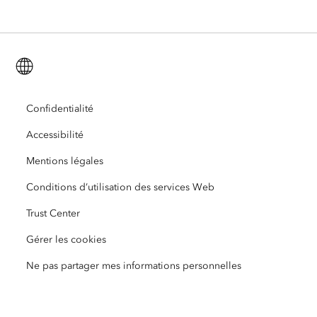
ArcGIS Enterprise
ArcGIS for Personal Use
Nous contacter
Formation
Recherche et tests utilisateur
ArcGIS Online
ArcGIS for Student Use
Français (French)
Carrières
ArcUser
Réseau des jeunes professionnels Esri
Technologie Developer
Protection de l’environnement
Ouverture
Confidentialité
ArcNews
Événements
ArcGIS Location Platform
Accessibilité
Réponse aux catastrophes
Partenaires
ArcWatch
Esri Store
Mentions légales
Enseignement
Conditions d’utilisation des services Web
Code de conduite professionnelle
Esri Press
Centre d’architecture ArcGIS
Trust Center
Organisations à but non lucratif
Initiatives en faveur de l’environnement et du développement durable
Vidéos Esri
Gérer les cookies
Égalité raciale
Ne pas partager mes informations personnelles
Plan du site
Dictionnaire SIG