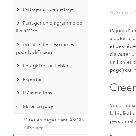
Ressources naturelles
Partager un paquetage
Technologie Developer
AllSource 
Créer des applications de
Partager un diagramme de
cartographie et d’analyse spatiale
Tous les secteurs d’activité
L’ajout d’
liens Web
ajouter et 
Analyse des ressources
et des lége
Tous les produits
pour la diffusion
d’ajouter u
un fichier
Enregistrer un fichier
page)
ou i
Exporter
Créer
Présentations
Vous pouve
Mises en page
la biblioth
Mises en pages dans ArcGIS
personnali
AllSource