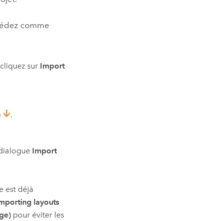
rocédez comme
 cliquez sur
Import
)
.
 dialogue
Import
e est déjà
mporting layouts
age)
pour éviter les