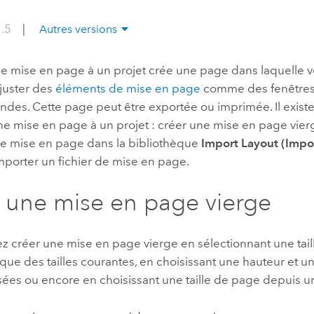
professionnels et
perspectiv
1.5
|
Autres versions
technologiques
tendances
l’univers
une mise en page à un projet crée une page dans laquelle 
géospatia
ajuster des
éléments de mise en page
comme des fenêtres
ndes. Cette page peut être exportée ou imprimée. Il existe
Tous les récits
ne mise en page à un projet : créer une mise en page vier
 de mise en page dans la bibliothèque
Import Layout (Impor
mporter un fichier de mise en page.
 une mise en page vierge
z créer une mise en page vierge en sélectionnant une tai
èque des tailles courantes, en choisissant une hauteur et u
sées ou encore en choisissant une taille de page depuis 