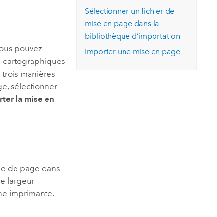
essai gratuit.
Sélectionner un fichier de
Lire le récit
Explorer ce cours
es et
Découvrir ArcGIS Pro
mise en page dans la
 de
bibliothèque d’importation
vous pouvez
l
Importer une mise en page
 cartographiques
 trois manières
ge, sélectionner
ter la mise en
lle de page dans
ne largeur
une imprimante.