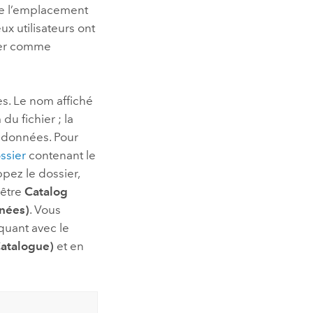
 de l’emplacement
x utilisateurs ont
iser comme
es. Le nom affiché
u fichier ; la
tadonnées. Pour
ssier
contenant le
pez le dossier,
nêtre
Catalog
nnées)
. Vous
quant avec le
Catalogue)
et en