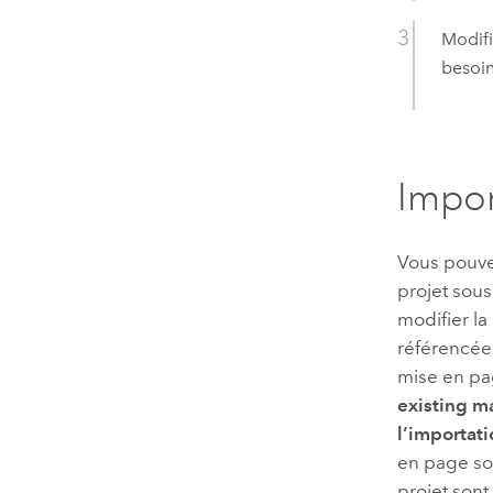
Modifi
besoin
Impor
Vous pouvez
projet sou
modifier la
référencées
mise en pag
existing ma
l’importat
en page son
projet sont