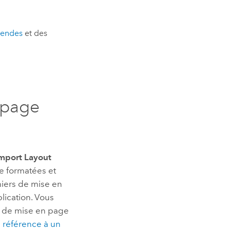
gendes
et des
 page
n
mport Layout
e formatées et
chiers de mise en
lication. Vous
rs de mise en page
e référence à un