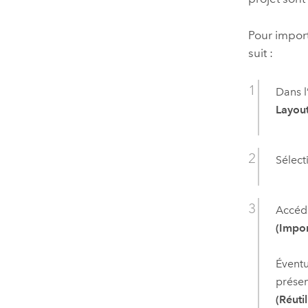
Pour impor
suit :
Dans l
Layout
Sélec
Accéde
(Impor
Éventu
présen
(Réuti