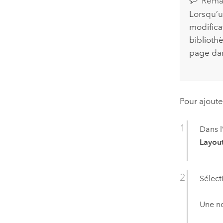
Rema
Lorsqu’un
modifica
biblioth
page dan
Pour ajoute
Dans l
Layout
Sélect
Une no