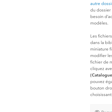
autre dossi
du dossier 
besoin d’a
modèles.
Les fichier
dans la bib
miniature f
modifier l
fichier de 
cliquez ave
(Catalogue
pouvez éga
bouton droi
choisissan