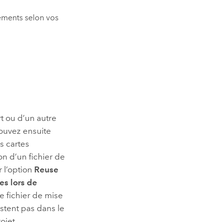
léments selon vos
t ou d’un autre
pouvez ensuite
s cartes
n d’un fichier de
r l’option
Reuse
es lors de
le fichier de mise
istent pas dans le
ojet.