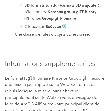
3D formats to add (Formats 3D à ajouter)
:
sélectionnez
Khronos group glTF binary
(Khronos Group glTF binaire)
.
Cliquez sur
Exécuter
.
Une classe d’entités d’objets 3D est créée.
Informations supplémentaires
Le format (
.glb
) binaire Khronos Group glTF assure
une mise à jour rapide sur le Web. Ce format est
requis lorsque la mise à jour s’effectue
principalement sur le Web. Si vous envisagez de
faire de
ArcGIS AllSource
votre principal client de
mise à jour, vous devez inclure le format 3D.