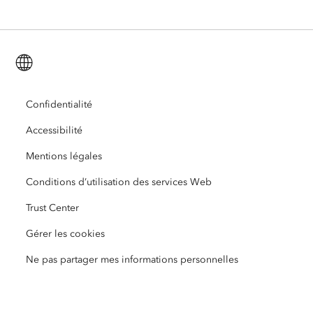
ArcGIS for Personal Use
Nous contacter
Formation
Recherche et tests utilisateur
ArcGIS Online
ArcGIS for Student Use
Français (French)
Carrières
ArcUser
Réseau des jeunes professionnels Esri
Technologie Developer
Protection de l’environnement
Ouverture
Confidentialité
ArcNews
Événements
ArcGIS Location Platform
Accessibilité
Réponse aux catastrophes
Partenaires
ArcWatch
Esri Store
Mentions légales
Enseignement
Conditions d’utilisation des services Web
Code de conduite professionnelle
Esri Press
Centre d’architecture ArcGIS
Trust Center
Organisations à but non lucratif
Initiatives en faveur de l’environnement et du développement durable
Vidéos Esri
Gérer les cookies
Égalité raciale
Ne pas partager mes informations personnelles
Plan du site
Dictionnaire SIG