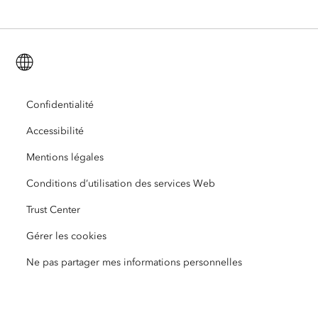
ArcGIS for Personal Use
Nous contacter
Formation
Recherche et tests utilisateur
ArcGIS Online
ArcGIS for Student Use
Français (French)
Carrières
ArcUser
Réseau des jeunes professionnels Esri
Technologie Developer
Protection de l’environnement
Ouverture
Confidentialité
ArcNews
Événements
ArcGIS Location Platform
Accessibilité
Réponse aux catastrophes
Partenaires
ArcWatch
Esri Store
Mentions légales
Enseignement
Conditions d’utilisation des services Web
Code de conduite professionnelle
Esri Press
Centre d’architecture ArcGIS
Trust Center
Organisations à but non lucratif
Initiatives en faveur de l’environnement et du développement durable
Vidéos Esri
Gérer les cookies
Égalité raciale
Ne pas partager mes informations personnelles
Plan du site
Dictionnaire SIG