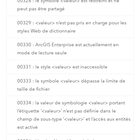
00328 : le symbole <valeur> est restreint et ne
peut pas être partagé
00329 : <valeur> n’est pas pris en charge pour les
styles Web de dictionnaire
00330 : ArcGIS Enterprise est actuellement en
mode de lecture seule
00331 : le style <valeur> est inaccessible
00333 : le symbole <valeur> dépasse la limite de
taille de fichier
00334 : la valeur de symbologie <valeur> portant
l’étiquette ’<valeur>’ n’est pas définie dans le
champ de sous-type ’<valeur>’ et l’accès aux entités
est activé