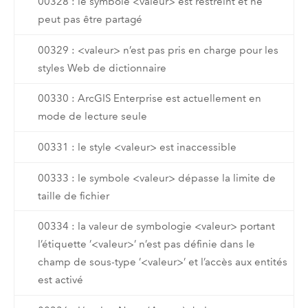
00328 : le symbole <valeur> est restreint et ne
peut pas être partagé
00329 : <valeur> n’est pas pris en charge pour les
styles Web de dictionnaire
00330 : ArcGIS Enterprise est actuellement en
mode de lecture seule
00331 : le style <valeur> est inaccessible
00333 : le symbole <valeur> dépasse la limite de
taille de fichier
00334 : la valeur de symbologie <valeur> portant
l’étiquette ’<valeur>’ n’est pas définie dans le
champ de sous-type ’<valeur>’ et l’accès aux entités
est activé