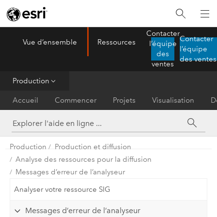
Contacter
Contacter
Vue d’ensemble
Ressources
l’équipe
ArcGIS AllSource
l’équipe
Menu
des
des ventes
ventes
Production
Accueil
Commencer
Projets
Visualisation
D
Production
Production et diffusion
Analyse des ressources pour la diffusion
Messages d’erreur de l’analyseur
Analyser votre ressource SIG
Messages d’erreur de l’analyseur