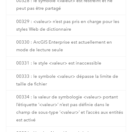
00328 : le symbole <valeur> est restreint et ne
peut pas être partagé
00329 : <valeur> n’est pas pris en charge pour les
styles Web de dictionnaire
00330 : ArcGIS Enterprise est actuellement en
mode de lecture seule
00331 : le style <valeur> est inaccessible
00333 : le symbole <valeur> dépasse la limite de
taille de fichier
00334 : la valeur de symbologie <valeur> portant
l’étiquette ’<valeur>’ n’est pas définie dans le
champ de sous-type ’<valeur>’ et l’accès aux entités
est activé