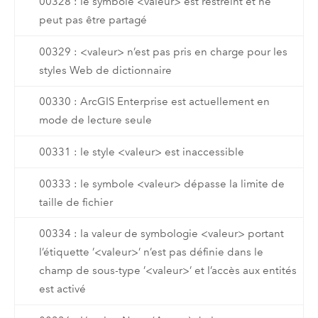
00328 : le symbole <valeur> est restreint et ne
peut pas être partagé
00329 : <valeur> n’est pas pris en charge pour les
styles Web de dictionnaire
00330 : ArcGIS Enterprise est actuellement en
mode de lecture seule
00331 : le style <valeur> est inaccessible
00333 : le symbole <valeur> dépasse la limite de
taille de fichier
00334 : la valeur de symbologie <valeur> portant
l’étiquette ’<valeur>’ n’est pas définie dans le
champ de sous-type ’<valeur>’ et l’accès aux entités
est activé