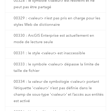
00328 : le symbole <valeur> est restreint et ne
peut pas être partagé
00329 : <valeur> n’est pas pris en charge pour les
styles Web de dictionnaire
00330 : ArcGIS Enterprise est actuellement en
mode de lecture seule
00331 : le style <valeur> est inaccessible
00333 : le symbole <valeur> dépasse la limite de
taille de fichier
00334 : la valeur de symbologie <valeur> portant
l’étiquette ’<valeur>’ n’est pas définie dans le
champ de sous-type ’<valeur>’ et l’accès aux entités
est activé