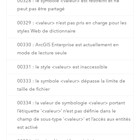
00328 : le symbole <valeur> est restreint et ne
peut pas être partagé
00329 : <valeur> n’est pas pris en charge pour les
styles Web de dictionnaire
00330 : ArcGIS Enterprise est actuellement en
mode de lecture seule
00331 : le style <valeur> est inaccessible
00333 : le symbole <valeur> dépasse la limite de
taille de fichier
00334 : la valeur de symbologie <valeur> portant
l’étiquette ’<valeur>’ n’est pas définie dans le
champ de sous-type ’<valeur>’ et l’accès aux entités
est activé