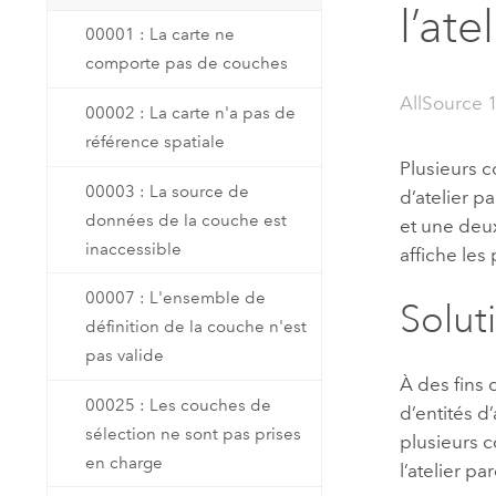
l’ate
Ressources naturelles
00001 : La carte ne
Technologie Developer
comporte pas de couches
Créer des applications de
cartographie et d’analyse spatiale
Tous les secteurs d’activité
AllSource 
00002 : La carte n'a pas de
référence spatiale
Plusieurs c
Tous les produits
00003 : La source de
d’atelier p
données de la couche est
et une deu
inaccessible
affiche les
00007 : L'ensemble de
Solut
définition de la couche n'est
pas valide
À des fins 
00025 : Les couches de
d’entités d’
sélection ne sont pas prises
plusieurs c
en charge
l’atelier pa