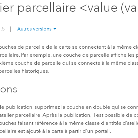
lier parcellaire <value (v
professionnels et
perspectiv
technologiques
tendances
l’univers
1.5
|
Autres versions
géospatia
ouches de parcelle de la carte se connectent à la même cl
Tous les récits
arcellaire. Par exemple, une couche de parcelle affiche les 
xième couche de parcelle qui se connecte à la même class
 parcelles historiques.
ions
de publication, supprimez la couche en double qui se conn
atelier parcellaire. Après la publication, il est possible de 
ouches faisant référence à la même classe d’entités d’atelie
rcellaire est ajouté à la carte à partir d’un portail.