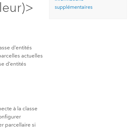
essai gratuit.
aleur)>
supplémentaires
Lire le récit
Explorer ce cours
es et
Découvrir ArcGIS Pro
 de
l
asse d’entités
parcelles actuelles
e d’entités
ecte à la classe
configurer
r parcellaire si