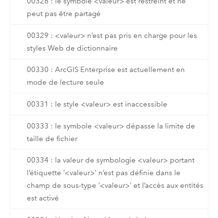
00328 : le symbole <valeur> est restreint et ne
peut pas être partagé
00329 : <valeur> n’est pas pris en charge pour les
styles Web de dictionnaire
00330 : ArcGIS Enterprise est actuellement en
mode de lecture seule
00331 : le style <valeur> est inaccessible
00333 : le symbole <valeur> dépasse la limite de
taille de fichier
00334 : la valeur de symbologie <valeur> portant
l’étiquette ’<valeur>’ n’est pas définie dans le
champ de sous-type ’<valeur>’ et l’accès aux entités
est activé