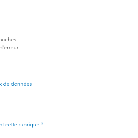
couches
d’erreur.
ux de données
t cette rubrique ?