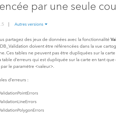
rencée par une seule co
professionnels et
perspectiv
technologiques
tendances
l’univers
1.5
|
Autres versions
géospatia
us partagez des jeux de données avec la fonctionnalité
Va
Tous les récits
GDB_Validation doivent être référencées dans la vue cart
e. Ces tables ne peuvent pas être dupliquées sur la carte
 table d’erreurs qui est dupliquée sur la carte en tant qu
 par le paramètre <valeur>.
bles d’erreurs :
lidationPointErrors
lidationLineErrors
alidationPolygonErrors