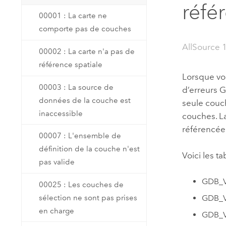
réfé
Ressources naturelles
00001 : La carte ne
Technologie Developer
comporte pas de couches
Créer des applications de
cartographie et d’analyse spatiale
Tous les secteurs d’activité
AllSource 
00002 : La carte n'a pas de
référence spatiale
Lorsque vo
Tous les produits
00003 : La source de
d’erreurs 
données de la couche est
seule couch
inaccessible
couches. La
référencée
00007 : L'ensemble de
définition de la couche n'est
Voici les ta
pas valide
GDB_Va
00025 : Les couches de
sélection ne sont pas prises
GDB_Va
en charge
GDB_V