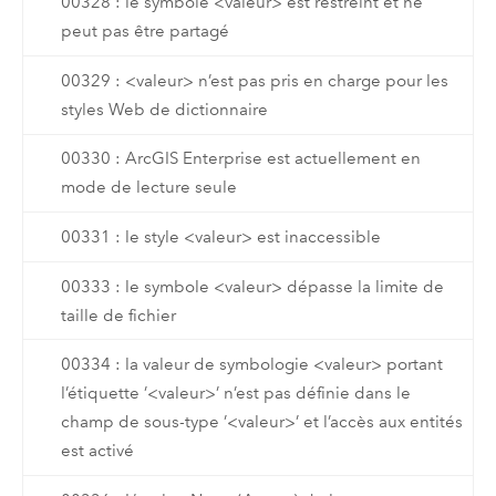
00328 : le symbole <valeur> est restreint et ne
peut pas être partagé
00329 : <valeur> n’est pas pris en charge pour les
styles Web de dictionnaire
00330 : ArcGIS Enterprise est actuellement en
mode de lecture seule
00331 : le style <valeur> est inaccessible
00333 : le symbole <valeur> dépasse la limite de
taille de fichier
00334 : la valeur de symbologie <valeur> portant
l’étiquette ’<valeur>’ n’est pas définie dans le
champ de sous-type ’<valeur>’ et l’accès aux entités
est activé