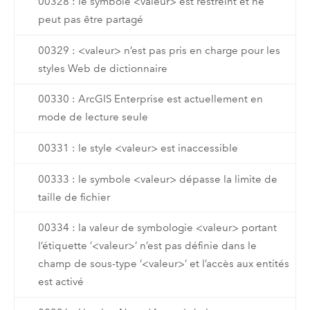
00328 : le symbole <valeur> est restreint et ne
peut pas être partagé
00329 : <valeur> n’est pas pris en charge pour les
styles Web de dictionnaire
00330 : ArcGIS Enterprise est actuellement en
mode de lecture seule
00331 : le style <valeur> est inaccessible
00333 : le symbole <valeur> dépasse la limite de
taille de fichier
00334 : la valeur de symbologie <valeur> portant
l’étiquette ’<valeur>’ n’est pas définie dans le
champ de sous-type ’<valeur>’ et l’accès aux entités
est activé