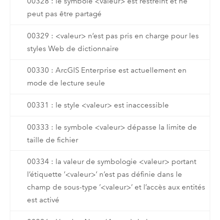
00328 : le symbole <valeur> est restreint et ne
peut pas être partagé
00329 : <valeur> n’est pas pris en charge pour les
styles Web de dictionnaire
00330 : ArcGIS Enterprise est actuellement en
mode de lecture seule
00331 : le style <valeur> est inaccessible
00333 : le symbole <valeur> dépasse la limite de
taille de fichier
00334 : la valeur de symbologie <valeur> portant
l’étiquette ’<valeur>’ n’est pas définie dans le
champ de sous-type ’<valeur>’ et l’accès aux entités
est activé