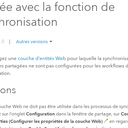
isée avec la fonction de
professionnels et
perspectiv
technologiques
tendances
hronisation
l’univers
géospatia
1.5
|
Autres versions
Tous les récits
agez une
couche d’entités Web
pour laquelle la synchronisa
s partagées ne sont pas configurées pour les workflows 
tion.
ions
couche Web ne doit pas être utilisée dans les processus de syn
z sur l’onglet
Configuration
dans la fenêtre de partage, sur
Con
ties (Configurer les propriétés de la couche Web)
en regar