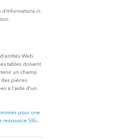
 d'informations ci-
tion.
 d’entités Web
les tables doivent
ontenir un champ
e des pièces
ées à l'aide d'un
données pour une
e ressource SIG.
.