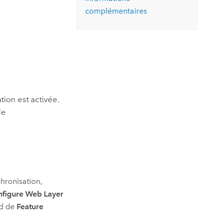
essai gratuit.
complémentaires
Lire le récit
Explorer ce cours
es et
Découvrir ArcGIS Pro
 de
l
tion est activée.
de
chronisation,
figure Web Layer
d de
Feature