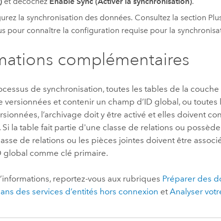
)
et décochez
Enable Sync (Activer la synchronisation)
.
urez la synchronisation des données. Consultez la section Plus
s pour connaître la configuration requise pour la synchronisa
mations complémentaires
ocessus de synchronisation, toutes les tables de la couche
e versionnées et contenir un champ d’ID global, ou toutes 
rsionnées, l’archivage doit y être activé et elles doivent c
. Si la table fait partie d'une classe de relations ou possèd
 classe de relations ou les pièces jointes doivent être associ
 global comme clé primaire.
’informations, reportez-vous aux rubriques
Préparer des 
 dans des services d’entités hors connexion
et
Analyser votr