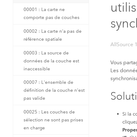
util
Ressources naturelles
00001 : La carte ne
Technologie Developer
comporte pas de couches
Créer des applications de
sync
cartographie et d’analyse spatiale
Tous les secteurs d’activité
00002 : La carte n'a pas de
référence spatiale
AllSource 
Tous les produits
00003 : La source de
données de la couche est
Vous part
inaccessible
Les donnée
synchronisa
00007 : L'ensemble de
définition de la couche n'est
Solut
pas valide
00025 : Les couches de
Si la 
sélection ne sont pas prises
clique
en charge
Proper