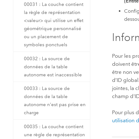
(Entité
00031 : La couche contient
Config
la règle de représentation
dessou
<valeur> qui utilise un effet
géométrique personnalisé
Infor
ou un placement de
symboles ponctuels
Pour les pr
00032 : La source de
doivent êtr
données de la table
être non ve
autonome est inaccessible
d’ID global
jointes, la
00033 : La source de
champ d'ID
données de la table
autonome n'est pas prise en
Pour plus d
charge
utilisation
00035 : La couche contient
une règle de représentation