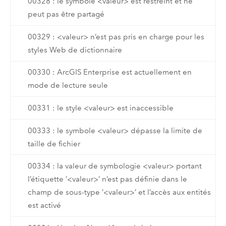
00328 : le symbole <valeur> est restreint et ne
peut pas être partagé
00329 : <valeur> n’est pas pris en charge pour les
styles Web de dictionnaire
00330 : ArcGIS Enterprise est actuellement en
mode de lecture seule
00331 : le style <valeur> est inaccessible
00333 : le symbole <valeur> dépasse la limite de
taille de fichier
00334 : la valeur de symbologie <valeur> portant
l’étiquette ’<valeur>’ n’est pas définie dans le
champ de sous-type ’<valeur>’ et l’accès aux entités
est activé