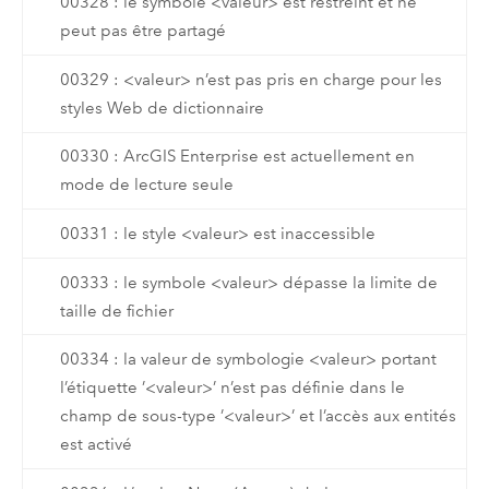
00328 : le symbole <valeur> est restreint et ne
peut pas être partagé
00329 : <valeur> n’est pas pris en charge pour les
styles Web de dictionnaire
00330 : ArcGIS Enterprise est actuellement en
mode de lecture seule
00331 : le style <valeur> est inaccessible
00333 : le symbole <valeur> dépasse la limite de
taille de fichier
00334 : la valeur de symbologie <valeur> portant
l’étiquette ’<valeur>’ n’est pas définie dans le
champ de sous-type ’<valeur>’ et l’accès aux entités
est activé