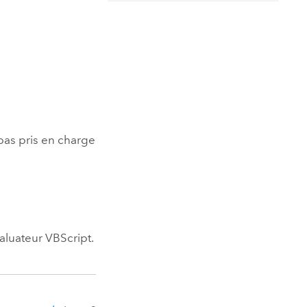
essai gratuit.
Lire le récit
Explorer ce cours
es et
Découvrir ArcGIS Pro
 de
l
 pas pris en charge
valuateur VBScript.