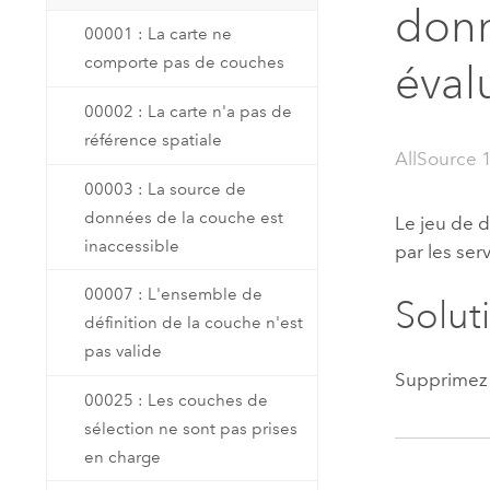
donn
Ressources naturelles
00001 : La carte ne
Technologie Developer
comporte pas de couches
Créer des applications de
éval
cartographie et d’analyse spatiale
Tous les secteurs d’activité
00002 : La carte n'a pas de
référence spatiale
AllSource 
Tous les produits
00003 : La source de
données de la couche est
Le jeu de d
inaccessible
par les ser
00007 : L'ensemble de
Solut
définition de la couche n'est
pas valide
Supprimez l
00025 : Les couches de
sélection ne sont pas prises
en charge