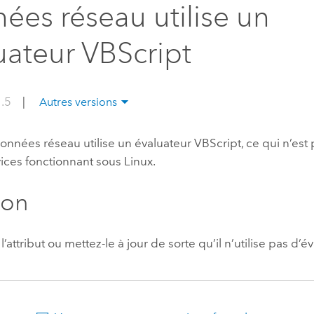
ées réseau utilise un
professionnels et
perspectiv
technologiques
tendances
uateur VBScript
l’univers
géospatia
1.5
|
Autres versions
Tous les récits
onnées réseau utilise un évaluateur VBScript, ce qui n’est
vices fonctionnant sous Linux.
ion
’attribut ou mettez-le à jour de sorte qu’il n’utilise pas d’é