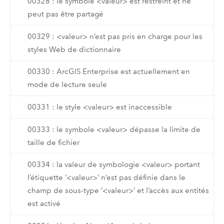
00328 : le symbole <valeur> est restreint et ne
peut pas être partagé
00329 : <valeur> n’est pas pris en charge pour les
styles Web de dictionnaire
00330 : ArcGIS Enterprise est actuellement en
mode de lecture seule
00331 : le style <valeur> est inaccessible
00333 : le symbole <valeur> dépasse la limite de
taille de fichier
00334 : la valeur de symbologie <valeur> portant
l’étiquette ’<valeur>’ n’est pas définie dans le
champ de sous-type ’<valeur>’ et l’accès aux entités
est activé