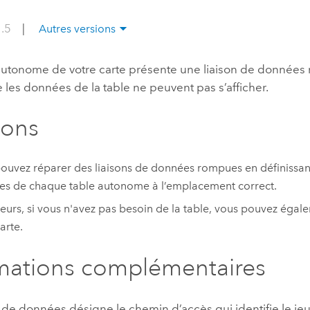
professionnels et
perspectiv
1.5
|
Autres versions
technologiques
tendances
l’univers
autonome de votre carte présente une liaison de données
géospatia
e les données de la table ne peuvent pas s’afficher.
ions
Tous les récits
ouvez réparer des liaisons de données rompues en définissan
s de chaque table autonome à l’emplacement correct.
lleurs, si vous n'avez pas besoin de la table, vous pouvez éga
arte.
mations complémentaires
n de données désigne le chemin d’accès qui identifie le j