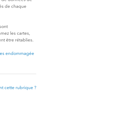
tés de chaque
sont
mez les cartes,
t être rétablies.
nées endommagée
t cette rubrique ?