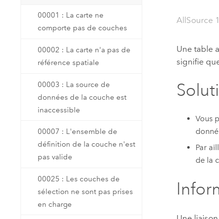
Ressources naturelles
00001 : La carte ne
Technologie Developer
AllSource 
comporte pas de couches
Créer des applications de
cartographie et d’analyse spatiale
Tous les secteurs d’activité
Une table 
00002 : La carte n'a pas de
signifie qu
référence spatiale
Tous les produits
00003 : La source de
Solut
données de la couche est
inaccessible
Vous p
donnée
00007 : L'ensemble de
définition de la couche n'est
Par ai
pas valide
de la c
00025 : Les couches de
Infor
sélection ne sont pas prises
en charge
Une liaiso