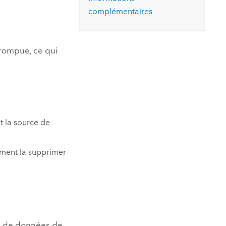
essai gratuit.
complémentaires
Lire le récit
Explorer ce cours
es et
Découvrir ArcGIS Pro
 de
 rompue, ce qui
l
t la source de
lement la supprimer
eu de données de