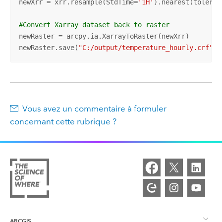
newXrr = xrr.resample(StdTime=
'1H'
).nearest(toleran
#Convert Xarray dataset back to raster 
newRaster = arcpy.ia.XarrayToRaster(newXrr)

newRaster.save(
"C:/output/temperature_hourly.crf"
)
Vous avez un commentaire à formuler
concernant cette rubrique ?
ARCGIS