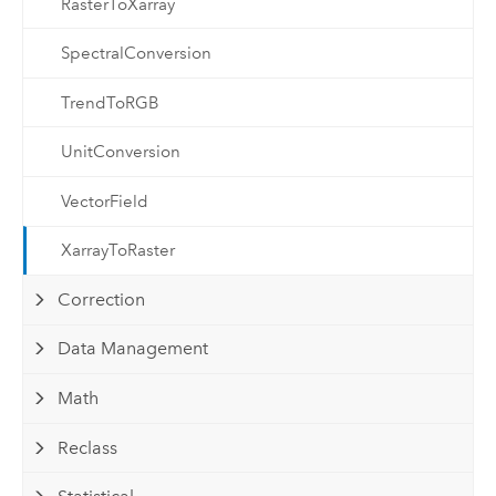
RasterToXarray
SpectralConversion
TrendToRGB
UnitConversion
VectorField
XarrayToRaster
Correction
Data Management
Math
Reclass