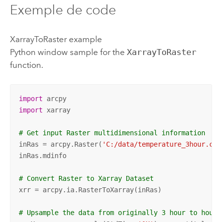
Exemple de code
XarrayToRaster example
Python window sample for the
XarrayToRaster
function.
import
import
 xarray

# Get input Raster multidimensional information
inRas = arcpy.Raster(
'C:/data/temperature_3hour.crf
inRas.mdinfo

# Convert Raster to Xarray Dataset
xrr = arcpy.ia.RasterToXarray(inRas)

# Upsample the data from originally 3 hour to hourl