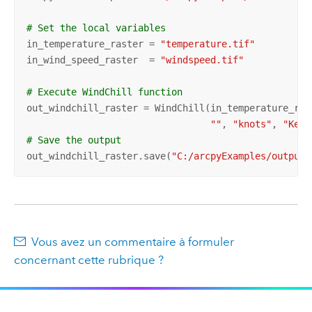
# Set the local variables
in_temperature_raster = 
"temperature.tif"
in_wind_speed_raster  = 
"windspeed.tif"
# Execute WindChill function
out_windchill_raster = WindChill(in_temperature_ras
""
, 
"knots"
, 
"Kelv
# Save the output
out_windchill_raster.save(
"C:/arcpyExamples/outputs
Vous avez un commentaire à formuler
concernant cette rubrique ?