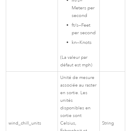
m/s
—
Meters per
second
ft/s
—
Feet
per second
kn
—
Knots
(La valeur par
défaut est mph)
Unité de mesure
associée au raster
en sortie. Les
unités
disponibles en
sortie sont
wind_chill_units
Celsius,
String
Fahrenheit et