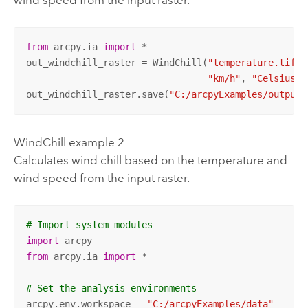
from
 arcpy.ia 
import
 *

out_windchill_raster = WindChill(
"temperature.tif"
,
"km/h"
, 
"Celsius"
)

out_windchill_raster.save(
"C:/arcpyExamples/outputs
WindChill example 2
Calculates wind chill based on the temperature and
wind speed from the input raster.
# Import system modules
import
from
 arcpy.ia 
import
 *

# Set the analysis environments
arcpy.env.workspace = 
"C:/arcpyExamples/data"