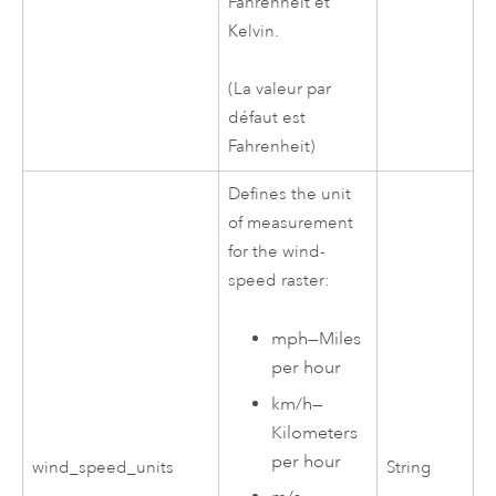
Fahrenheit et
Kelvin.
(La valeur par
défaut est
Fahrenheit)
Defines the unit
of measurement
for the wind-
speed raster:
mph
—
Miles
per hour
km/h
—
Kilometers
per hour
wind_speed_units
String