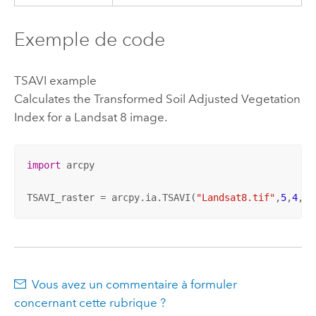
Exemple de code
TSAVI example
Calculates the Transformed Soil Adjusted Vegetation
Index for a Landsat 8 image.
import
 arcpy

TSAVI_raster = arcpy.ia.TSAVI(
"Landsat8.tif"
,
5
,
4
,
0.
Vous avez un commentaire à formuler
concernant cette rubrique ?