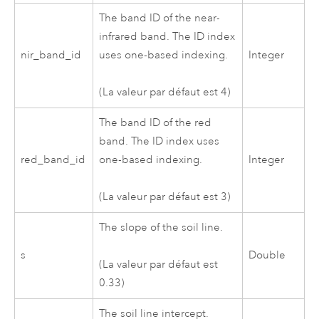
The band ID of the near-
infrared band. The ID index
nir_band_id
uses one-based indexing.
Integer
(La valeur par défaut est 4)
The band ID of the red
band. The ID index uses
red_band_id
one-based indexing.
Integer
(La valeur par défaut est 3)
The slope of the soil line.
s
Double
(La valeur par défaut est
0.33)
The soil line intercept.