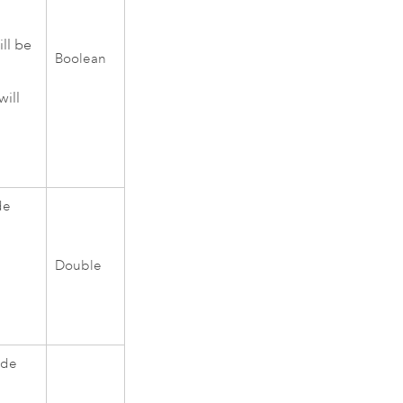
ll be
Boolean
ill
de
Double
ude