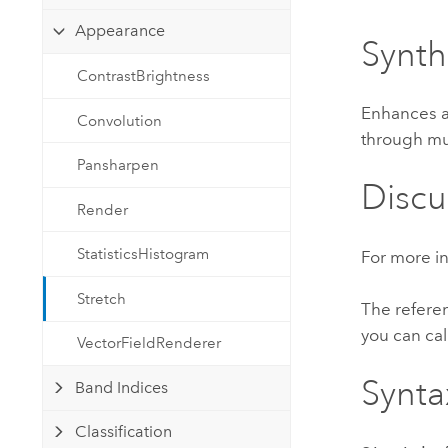
Ressources naturelles
Appearance
Technologie Developer
Synt
Créer des applications de
ContrastBrightness
cartographie et d’analyse spatiale
Tous les secteurs d’activité
Enhances a
Convolution
through mul
Tous les produits
Pansharpen
Discu
Render
StatisticsHistogram
For more in
Stretch
The referen
you can cal
VectorFieldRenderer
Synta
Band Indices
Classification