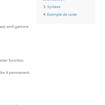
essai gratuit.
Lire le récit
Explorer ce cours
es et
Syntaxe
Découvrir ArcGIS Pro
 de
Exemple de code
l
rast, and gamma
aster function.
ake it permanent,