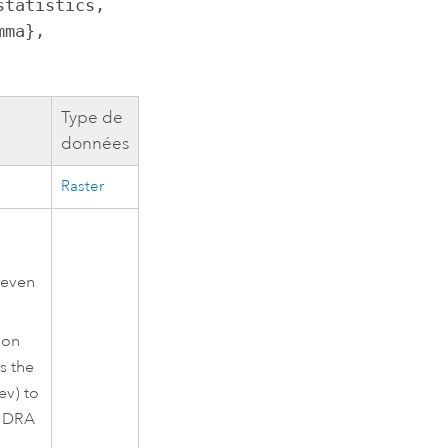
tatistics, 
ma}, 
Type de
données
Raster
 even
 on
s the
ev) to
r DRA