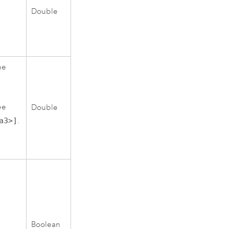
Double
he
ee
Double
a3>]
.
Boolean