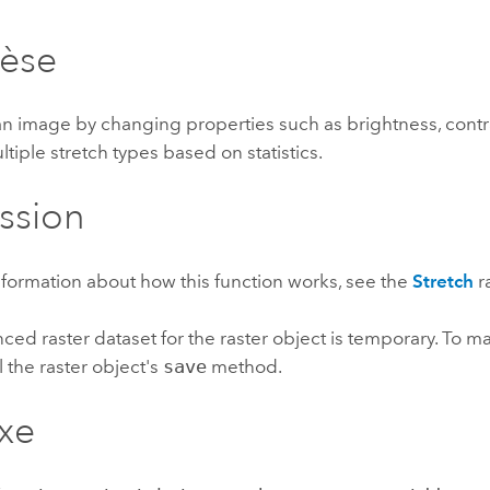
professionnels et
perspectiv
hèse
technologiques
tendances
l’univers
géospatia
n image by changing properties such as brightness, cont
tiple stretch types based on statistics.
Tous les récits
ssion
formation about how this function works, see the
Stretch
r
ced raster dataset for the raster object is temporary. To m
l the raster object's
save
method.
xe