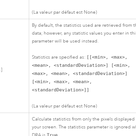
(La valeur par défaut est None)
By default, the statistics used are retrieved from 
data; however, any statistic values you enter in thi
parameter will be used instead.
Statistics are specified as:
[[<min>, <max>,
<mean>, <standardDeviation>] [<min>,
.]
<max>, <mean>, <standardDeviation>]
[<min>, <max>, <mean>,
<standardDeviation>]]
(La valeur par défaut est None)
Calculate statistics from only the pixels displayed
your screen. The statistics parameter is ignored 
DRA is
True
.