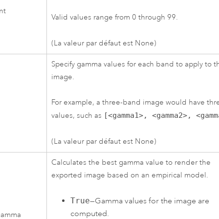
nt
Valid values range from 0 through 99.
(La valeur par défaut est None)
Specify gamma values for each band to apply to t
image.
For example, a three-band image would have thr
values, such as
[<gamma1>, <gamma2>, <gamm
(La valeur par défaut est None)
Calculates the best gamma value to render the
exported image based on an empirical model.
True
—Gamma values for the image are
computed.
gamma