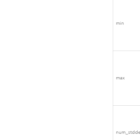
min
max
num_stdd