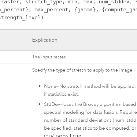
(raster, stretch_type, min, max, num_stddev, s
n_percent}, max_percent, {gamma}, {compute_gam
strength_level)
e
Explication
The input raster.
Specify the type of stretch to apply to the image.
None
—
No stretch method will be applied,
if statistics exist.
StdDev
—
Uses the Brovey algorithm based
spectral modeling for data fusion. Require
number of standard deviations (num_stdd
be specified, statistics to be computed, o
(dra) set to
True
.