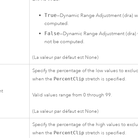
True
—Dynamic Range Adjustment (dra) wi
computed.
False
—Dynamic Range Adjustment (dra) w
not be computed.
(La valeur par défaut est None)
Specify the percentage of the low values to exclu
when the
PercentClip
stretch is specified.
nt
Valid values range from 0 through 99.
(La valeur par défaut est None)
Specify the percentage of the high values to excl
when the
PercentClip
stretch is specified.