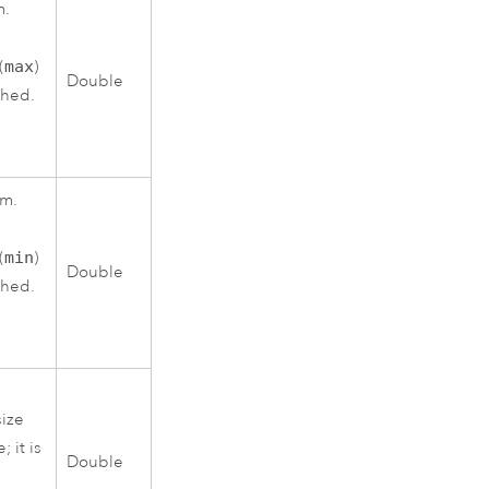
m.
(
max
)
Double
ched.
am.
(
min
)
Double
ched.
size
 it is
Double