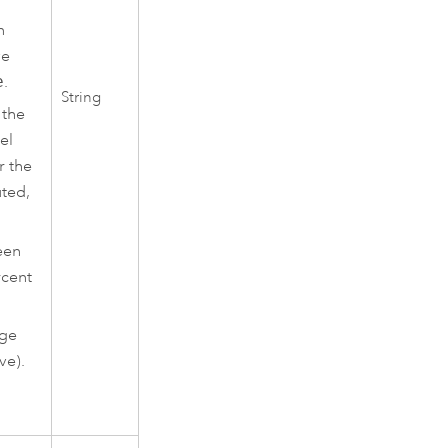
n
ve
e
.
String
 the
el
r the
uted,
een
rcent
age
ve).