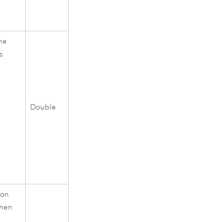
the
s
Double
 on
when