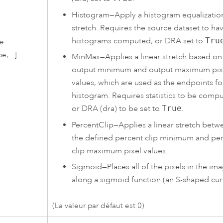
Histogram
—
Apply a histogram equalizatio
stretch. Requires the source dataset to ha
histograms computed, or DRA set to
Tru
pe
e,...]
MinMax
—
Applies a linear stretch based on
output minimum and output maximum pix
values, which are used as the endpoints fo
histogram. Requires statistics to be comp
or DRA (dra) to be set to
True
.
PercentClip
—
Applies a linear stretch betw
the defined percent clip minimum and pe
clip maximum pixel values.
Sigmoid
—
Places all of the pixels in the im
along a sigmoid function (an S-shaped cur
(La valeur par défaut est 0)