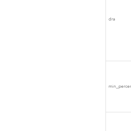
dra
min_perce