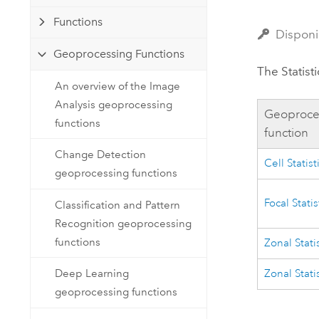
Ressources naturelles
Functions
Technologie Developer
Disponi
Créer des applications de
Geoprocessing Functions
cartographie et d’analyse spatiale
Tous les secteurs d’activité
The Statist
An overview of the Image
Analysis geoprocessing
Tous les produits
Geoproce
functions
function
Change Detection
Cell Statist
geoprocessing functions
Focal Statis
Classification and Pattern
Recognition geoprocessing
functions
Zonal Stati
Deep Learning
Zonal Stati
geoprocessing functions