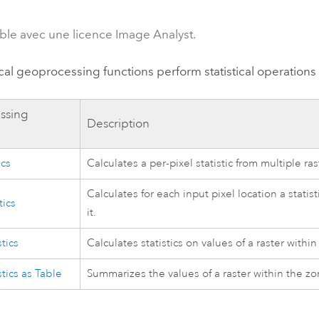
professionnels et
perspectiv
ble avec une licence Image Analyst.
technologiques
tendances
l’univers
ical geoprocessing functions perform statistical operations 
géospatia
ssing
Description
Tous les récits
ics
Calculates a per-pixel statistic from multiple ras
Calculates for each input pixel location a stati
tics
it.
stics
Calculates statistics on values of a raster withi
stics as Table
Summarizes the values of a raster within the zo