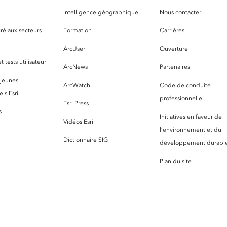
S
Intelligence géographique
Nous contacter
ré aux secteurs
Formation
Carrières
ArcUser
Ouverture
 tests utilisateur
ArcNews
Partenaires
 jeunes
ArcWatch
Code de conduite
ls Esri
professionnelle
Esri Press
s
Initiatives en faveur de
Vidéos Esri
l’environnement et du
Dictionnaire SIG
développement durabl
Plan du site