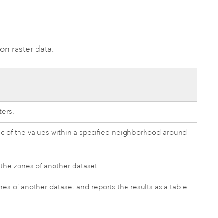
essai gratuit.
Lire le récit
Explorer ce cours
es et
Découvrir ArcGIS Pro
 de
on raster data.
l
ters.
stic of the values within a specified neighborhood around
n the zones of another dataset.
nes of another dataset and reports the results as a table.