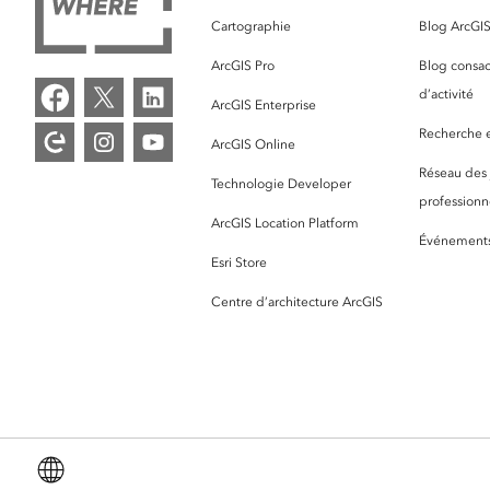
Cartographie
Blog ArcGI
ArcGIS Pro
Blog consac
d’activité
ArcGIS Enterprise
Recherche et
ArcGIS Online
Réseau des
Technologie Developer
professionne
ArcGIS Location Platform
Événement
Esri Store
Centre d’architecture ArcGIS
Français (French)