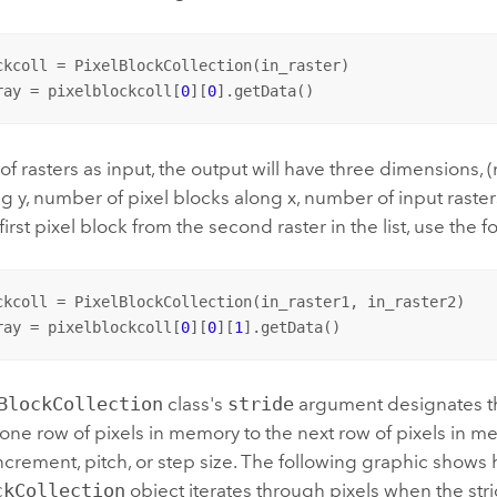
ckcoll = PixelBlockCollection(in_raster)

ray = pixelblockcoll[
0
][
0
].getData()
t of rasters as input, the output will have three dimensions,
g y, number of pixel blocks along x, number of input raster
irst pixel block from the second raster in the list, use the f
ckcoll = PixelBlockCollection(in_raster1, in_raster2)

ray = pixelblockcoll[
0
][
0
][
1
].getData()
BlockCollection
class's
stride
argument designates t
one row of pixels in memory to the next row of pixels in me
crement, pitch, or step size. The following graphic shows
ckCollection
object iterates through pixels when the strid