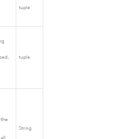
tuple
ng.
tuple
used,
 the
String
all