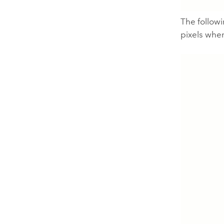
The follow
pixels when 