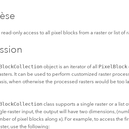
professionnels et
perspectiv
hèse
technologiques
tendances
l’univers
géospatia
read-only access to all pixel blocks from a raster or list of r
ssion
Tous les récits
BlockCollection
object is an iterator of all
PixelBlock
f rasters. It can be used to perform customized raster proces
sis, when otherwise the processed rasters would be too la
BlockCollection
class supports a single raster or a list o
gle-raster input, the output will have two dimensions, (num
mber of pixel blocks along x). For example, to access the fir
ster, use the following: