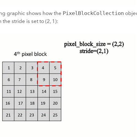
ing graphic shows how the
PixelBlockCollection
objec
the stride is set to (2, 1):