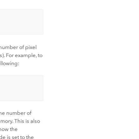
 (number of pixel
s). For example, to
ollowing:
he number of
mory. This is also
 how the
e is set to the