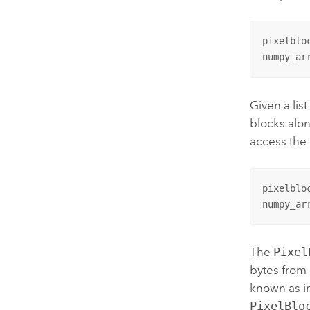
pixelblo
numpy_ar
Given a lis
blocks alon
access the f
pixelblo
numpy_ar
The
Pixel
bytes from 
known as in
PixelBlo