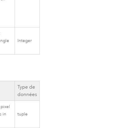
t
ingle
Integer
Type de
données
 pixel
s in
tuple