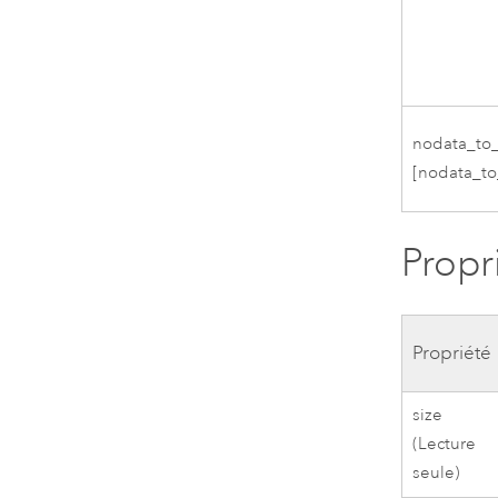
nodata_to_
[nodata_to_
Propr
Propriété
size
(Lecture
seule)