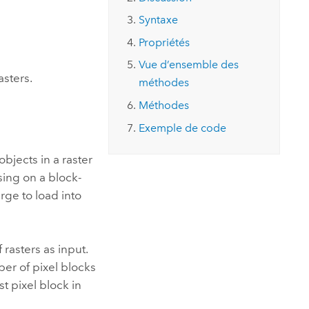
essai gratuit.
Lire le récit
Explorer ce cours
es et
Syntaxe
Découvrir ArcGIS Pro
 de
Propriétés
Vue d’ensemble des
l
asters.
méthodes
Méthodes
Exemple de code
objects in a raster
sing on a block-
rge to load into
f rasters as input.
ber of pixel blocks
st pixel block in