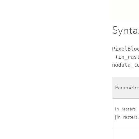
Synta
PixelBloc
 (in_rasters, pixel_block_size, stride, overlay_type, 
nodata_t
Paramètr
in_rasters
[in_rasters,.