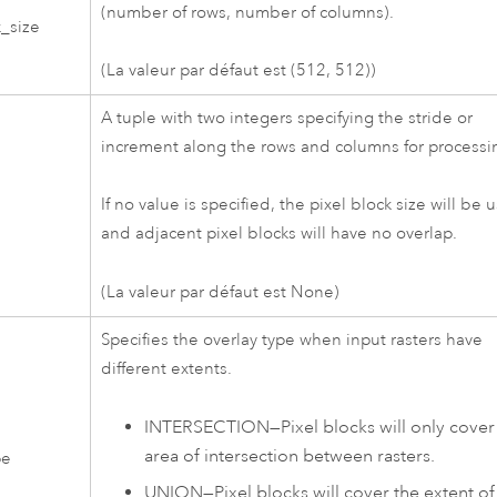
(number of rows, number of columns).
k_size
(La valeur par défaut est (512, 512))
A tuple with two integers specifying the stride or
increment along the rows and columns for processi
If no value is specified, the pixel block size will be 
and adjacent pixel blocks will have no overlap.
(La valeur par défaut est None)
Specifies the overlay type when input rasters have
different extents.
INTERSECTION
—
Pixel blocks will only cover
area of intersection between rasters.
pe
UNION
—
Pixel blocks will cover the extent of 