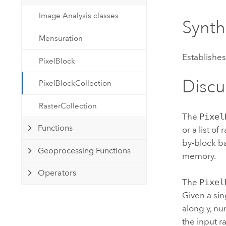
Ressources naturelles
Image Analysis classes
Technologie Developer
Synt
Créer des applications de
Mensuration
cartographie et d’analyse spatiale
Tous les secteurs d’activité
Establishes 
PixelBlock
Tous les produits
Discu
PixelBlockCollection
RasterCollection
The
Pixel
Functions
or a list o
by-block ba
Geoprocessing Functions
memory.
Operators
The
Pixel
Given a sin
along y, nu
the input ra