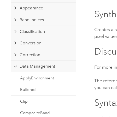
Ressources naturelles
Appearance
Technologie Developer
Synt
Créer des applications de
Band Indices
cartographie et d’analyse spatiale
Tous les secteurs d’activité
Creates a r
Classification
pixel value
Tous les produits
Conversion
Discu
Correction
Data Management
For more in
ApplyEnvironment
The referen
you can cal
Buffered
Synta
Clip
CompositeBand