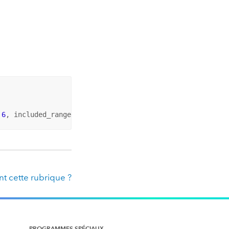
 
6
, included_ranges = [
3
,
9
])
t cette rubrique ?
PROGRAMMES SPÉCIAUX