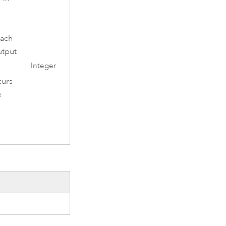
each
utput
Integer
curs
e