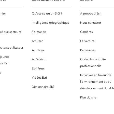
nity
Qu’est-ce qu’un SIG ?
À propos d’Esri
S
Intelligence géographique
Nous contacter
ré aux secteurs
Formation
Carrières
ArcUser
Ouverture
 tests utilisateur
ArcNews
Partenaires
 jeunes
ArcWatch
Code de conduite
ls Esri
professionnelle
Esri Press
s
Initiatives en faveur de
Vidéos Esri
l’environnement et du
Dictionnaire SIG
développement durabl
Plan du site