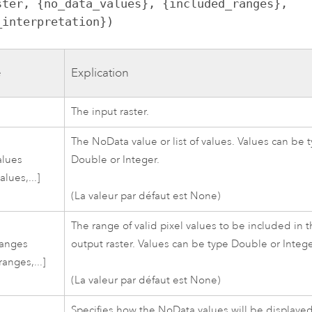
ster, {no_data_values}, {included_ranges}, 
_interpretation})
e
Explication
The input raster.
The NoData value or list of values. Values can be 
alues
Double or Integer.
lues,...]
(La valeur par défaut est None)
The range of valid pixel values to be included in 
ranges
output raster. Values can be type Double or Intege
anges,...]
(La valeur par défaut est None)
Specifies how the NoData values will be displayed