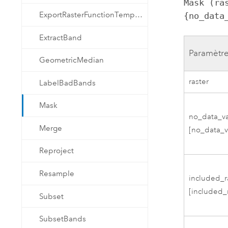
Mask (ra
ExportRasterFunctionTemplate
{no_data
ExtractBand
Paramètr
GeometricMedian
raster
LabelBadBands
Mask
no_data_v
Merge
[no_data_va
Reproject
Resample
included_
[included_r
Subset
SubsetBands