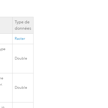
Type de
données
Raster
type
Double
the
r.
Double
 in