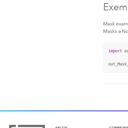
Exem
Mask exam
Masks a NoD
import
 ar
out_Mask
ARCGIS
COMMUNA