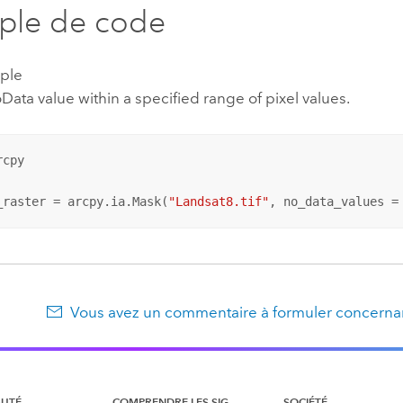
ple de code
ple
ata value within a specified range of pixel values.
cpy

_raster = arcpy.ia.Mask(
"Landsat8.tif"
, no_data_values =
Vous avez un commentaire à formuler concernan
UTÉ
COMPRENDRE LES SIG
SOCIÉTÉ