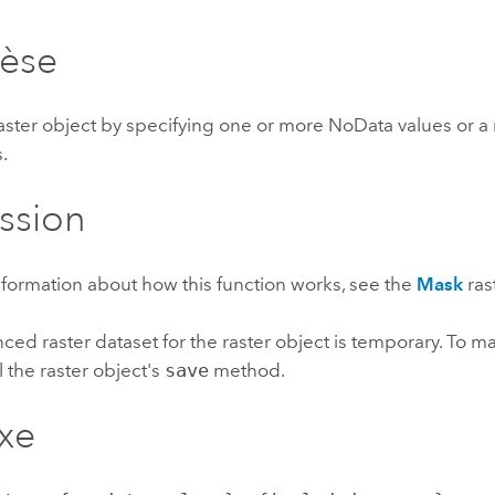
professionnels et
perspectiv
hèse
technologiques
tendances
l’univers
géospatia
aster object by specifying one or more NoData values or a 
s.
Tous les récits
ssion
formation about how this function works, see the
Mask
ras
ced raster dataset for the raster object is temporary. To m
l the raster object's
save
method.
xe