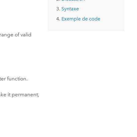
essai gratuit.
Lire le récit
Explorer ce cours
es et
Syntaxe
Découvrir ArcGIS Pro
 de
Exemple de code
l
range of valid
ter function.
ake it permanent,