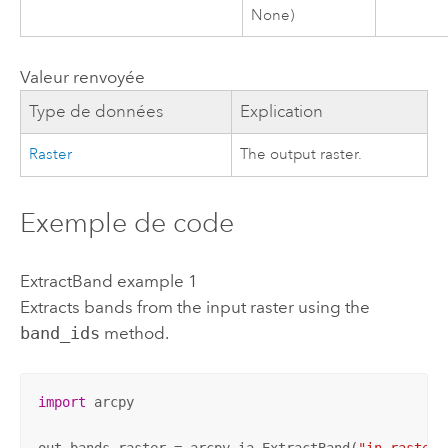
None)
Valeur renvoyée
Type de données
Explication
Raster
The output raster.
Exemple de code
ExtractBand example 1
Extracts bands from the input raster using the
band_ids
method.
import
 arcpy

out_bands_raster = arcpy.ia.ExtractBand(
"in_raster.