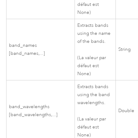
défaut est
None)
Extracts bands
using the name
of the bands.
band_names
String
[band_names,...]
(La valeur par
défaut est
None)
Extracts bands
using the band
wavelengths.
band_wavelengths
Double
[band_wavelengths,...]
(La valeur par
défaut est
None)