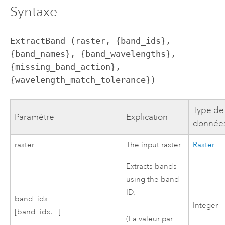
Syntaxe
ExtractBand (raster, {band_ids}, 
{band_names}, {band_wavelengths}, 
{missing_band_action}, 
{wavelength_match_tolerance})
Type de
Paramètre
Explication
donnée
raster
The input raster.
Raster
Extracts bands
using the band
ID.
band_ids
Integer
[band_ids,...]
(La valeur par