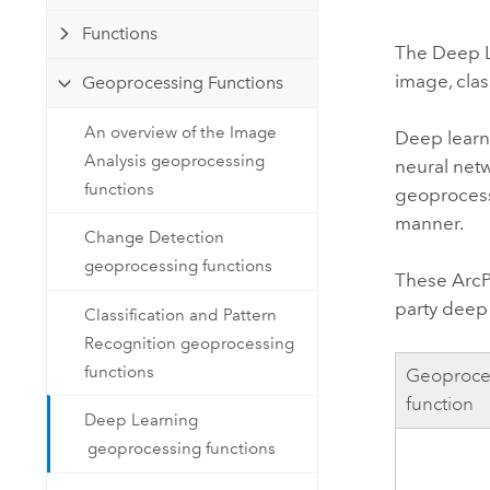
Ressources naturelles
Functions
Technologie Developer
The Deep Le
Créer des applications de
image, class
Geoprocessing Functions
cartographie et d’analyse spatiale
Tous les secteurs d’activité
An overview of the Image
Deep learni
Analysis geoprocessing
neural netw
Tous les produits
functions
geoprocess
manner.
Change Detection
geoprocessing functions
These ArcPy
party deep
Classification and Pattern
Recognition geoprocessing
functions
Geoproce
function
Deep Learning
geoprocessing functions