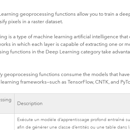
professionnels et
perspectiv
arning geoprocessing functions allow you to train a deep 
technologiques
tendances
ify pixels in a raster dataset.
l’univers
géospatia
ng is a type of machine learning artificial intelligence that
orks in which each layer is capable of extracting one or m
Tous les récits
ing functions in the Deep Learning category take advantag
 geoprocessing functions consume the models that have be
 learning frameworks—such as TensorFlow, CNTK, and PyTo
ssing
Description
Exécute un modèle d’apprentissage profond entraîné sur 
afin de générer une classe d’entités ou une table dans 