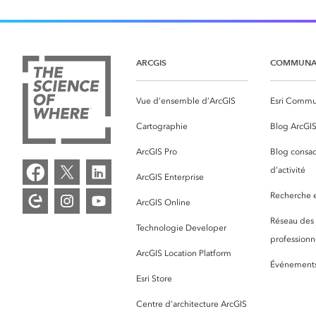
ARCGIS
COMMUNA
Vue d’ensemble d’ArcGIS
Esri Commu
Cartographie
Blog ArcGI
ArcGIS Pro
Blog consac
d’activité
ArcGIS Enterprise
Recherche et
ArcGIS Online
Réseau des
Technologie Developer
professionne
ArcGIS Location Platform
Événement
Esri Store
Centre d’architecture ArcGIS