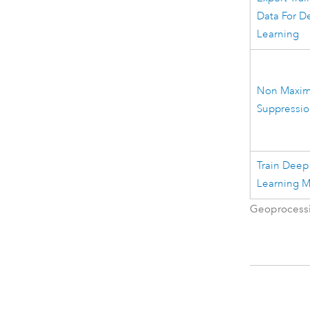
Data For D
Learning
Non Maxi
Suppressi
Train Deep
Learning 
Geoprocessi