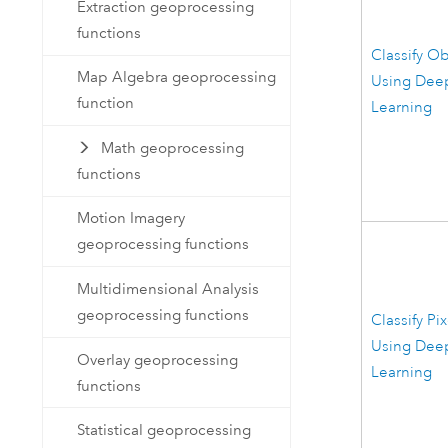
Extraction geoprocessing
functions
Classify Ob
Map Algebra geoprocessing
Using Dee
function
Learning
Math geoprocessing
functions
Motion Imagery
geoprocessing functions
Multidimensional Analysis
geoprocessing functions
Classify Pix
Using Dee
Overlay geoprocessing
Learning
functions
Statistical geoprocessing