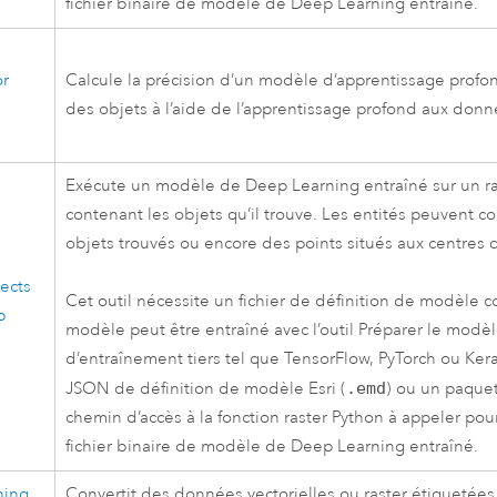
fichier binaire de modèle de Deep Learning entraîné.
or
Calcule la précision d’un modèle d’apprentissage profon
des objets à l’aide de l’apprentissage profond
aux donnée
Exécute un modèle de Deep Learning entraîné sur un ras
contenant les objets qu’il trouve. Les entités peuvent
objets trouvés ou encore des points situés aux centres 
ects
Cet outil nécessite un fichier de définition de modèle 
p
modèle peut être entraîné avec l’outil
Préparer le modèl
d’entraînement tiers tel que TensorFlow, PyTorch ou Kera
JSON de définition de modèle
Esri
(
.emd
) ou un paque
chemin d’accès à la fonction raster
Python
à appeler pour
fichier binaire de modèle de Deep Learning entraîné.
ning
Convertit des données vectorielles ou raster étiquetée