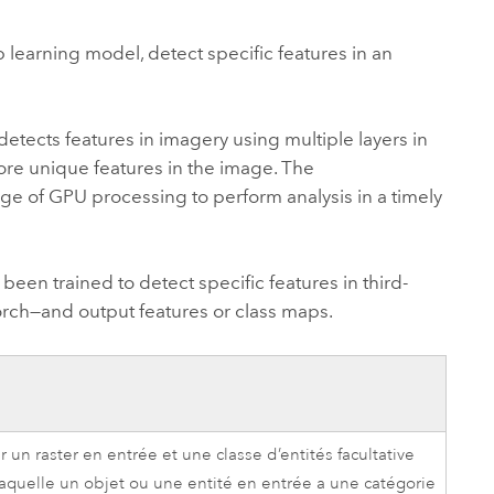
essai gratuit.
Lire le récit
Explorer ce cours
es et
Découvrir ArcGIS Pro
learning model, detect specific features in an
 de
l
 detects features in imagery using multiple layers in
ore unique features in the image. The
e of GPU processing to perform analysis in a timely
en trained to detect specific features in third-
rch—and output features or class maps.
un raster en entrée et une classe d’entités facultative
laquelle un objet ou une entité en entrée a une catégorie