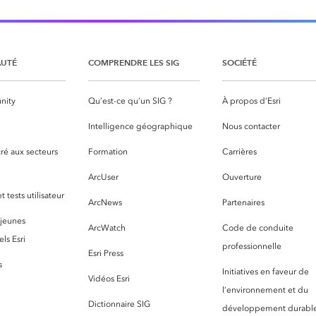
UTÉ
COMPRENDRE LES SIG
SOCIÉTÉ
nity
Qu’est-ce qu’un SIG ?
À propos d’Esri
S
Intelligence géographique
Nous contacter
ré aux secteurs
Formation
Carrières
ArcUser
Ouverture
 tests utilisateur
ArcNews
Partenaires
 jeunes
ArcWatch
Code de conduite
ls Esri
professionnelle
Esri Press
s
Initiatives en faveur de
Vidéos Esri
l’environnement et du
Dictionnaire SIG
développement durabl