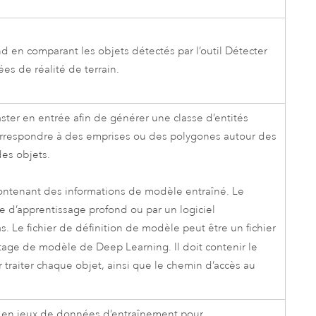
d en comparant les objets détectés par l’outil
Détecter
s de réalité de terrain.
ter en entrée afin de générer une classe d’entités
 correspondre à des emprises ou des polygones autour des
des objets.
contenant des informations de modèle entraîné. Le
e d’apprentissage profond
ou par un logiciel
s. Le fichier de définition de modèle peut être un fichier
tage de modèle de Deep Learning. Il doit contenir le
 traiter chaque objet, ainsi que le chemin d’accès au
s en jeux de données d’entraînement pour