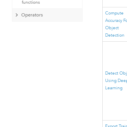
functions
Compute
Operators
Accuracy F
Object
Detection
Detect Obj
Using Dee
Learning
Export Trai