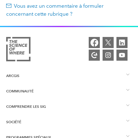
Vous avez un commentaire à formuler
concernant cette rubrique ?
ARCGIS
COMMUNAUTÉ
Vue d’ensemble d’ArcGIS
COMPRENDRE LES SIG
Esri Community
Cartographie
SOCIÉTÉ
Qu’est-ce qu’un SIG ?
Blog ArcGIS
ArcGIS Pro
PROGRAMMES SPÉCIAUX