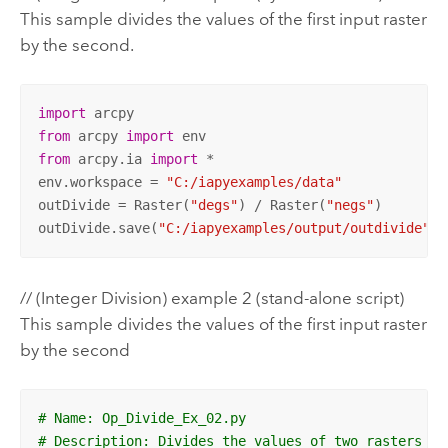
This sample divides the values of the first input raster
by the second.
import
from
 arcpy 
import
from
 arcpy.ia 
import
 *

env.workspace = 
"C:/iapyexamples/data"
outDivide = Raster(
"degs"
) / Raster(
"negs"
)

outDivide.save(
"C:/iapyexamples/output/outdivide"
)
// (Integer Division) example 2 (stand-alone script)
This sample divides the values of the first input raster
by the second
# Name: Op_Divide_Ex_02.py
# Description: Divides the values of two rasters on