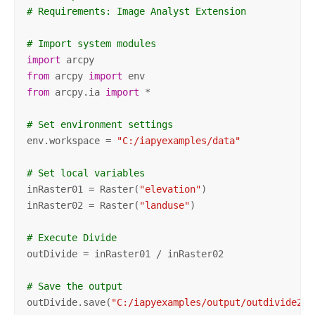
# Requirements: Image Analyst Extension
# Import system modules
import
from
 arcpy 
import
from
 arcpy.ia 
import
 *

# Set environment settings
env.workspace = 
"C:/iapyexamples/data"
# Set local variables
inRaster01 = Raster(
"elevation"
)

inRaster02 = Raster(
"landuse"
)

# Execute Divide
outDivide = inRaster01 / inRaster02

# Save the output 
outDivide.save(
"C:/iapyexamples/output/outdivide2"
)