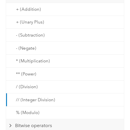
+ (Addition)
+ (Unary Plus)
- (Subtraction)
- (Negate)
* (Multiplication)
** (Power)
/ (Division)
// (Integer Division)
% (Modulo)
Bitwise operators