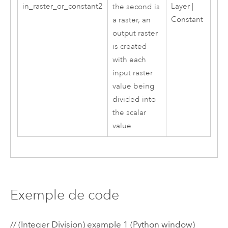
in_raster_or_constant2
Layer |
the second is
Constant
a raster, an
output raster
is created
with each
input raster
value being
divided into
the scalar
value.
Exemple de code
// (Integer Division) example 1 (Python window)