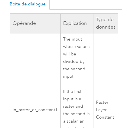
Boîte de dialogue
Type de
Opérande
Explication
données
The input
whose values
will be
divided by
the second
input.
If the first
input is a
Raster
raster and
in_raster_or_constant1
Layer |
the second is
Constant
a scalar, an