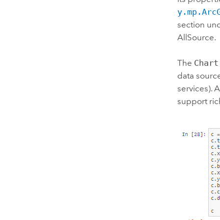
y.mp.Arc
section und
AllSource
.
The
Chart
data source
services). 
support ric