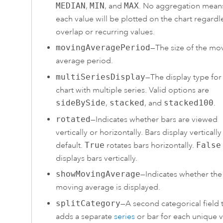
MEDIAN
,
MIN
, and
MAX
. No aggregation means
each value will be plotted on the chart regardl
overlap or recurring values.
movingAveragePeriod
—The size of the mo
average period.
multiSeriesDisplay
—The display type for
chart with multiple series. Valid options are
sideBySide
,
stacked
, and
stacked100
.
rotated
—Indicates whether bars are viewed
vertically or horizontally. Bars display vertically
default.
True
rotates bars horizontally.
False
displays bars vertically.
showMovingAverage
—Indicates whether the
moving average is displayed.
splitCategory
—A second categorical field 
adds a separate
series
or bar for each unique 