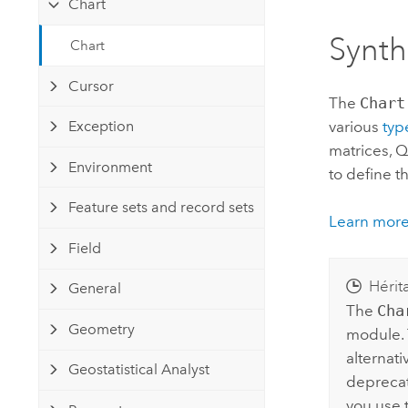
Chart
Ressources naturelles
Technologie Developer
Synt
Chart
Créer des applications de
cartographie et d’analyse spatiale
Tous les secteurs d’activité
Cursor
The
Chart
various
typ
Exception
Tous les produits
matrices, Q
Environment
to define th
Feature sets and record sets
Learn more
Field
Hérit
General
The
Cha
Geometry
module. 
alternati
Geostatistical Analyst
deprecat
you use 