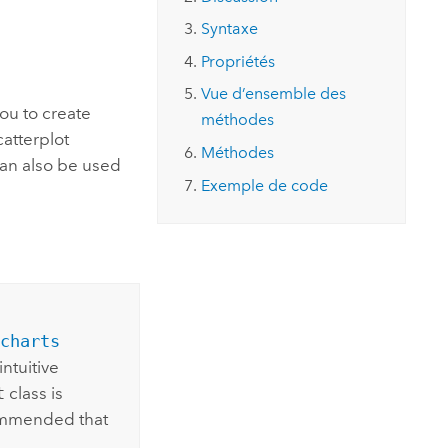
essai gratuit.
Lire le récit
Explorer ce cours
es et
Syntaxe
Découvrir ArcGIS Pro
 de
Propriétés
Vue d’ensemble des
l
you to create
méthodes
catterplot
Méthodes
can also be used
Exemple de code
charts
ntuitive
t
class is
commended that