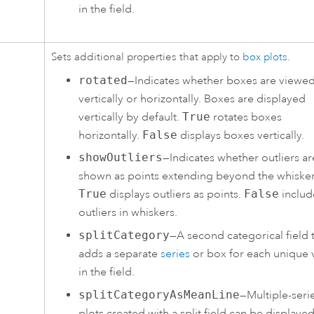
in the field.
Sets additional properties that apply to
box plots
.
rotated
—Indicates whether boxes are viewe
vertically or horizontally. Boxes are displayed
vertically by default.
True
rotates boxes
horizontally.
False
displays boxes vertically.
showOutliers
—Indicates whether outliers ar
shown as points extending beyond the whisker
True
displays outliers as points.
False
includ
outliers in whiskers.
splitCategory
—A second categorical field 
adds a separate
series
or box for each unique 
in the field.
splitCategoryAsMeanLine
—Multiple-seri
plots created with a split field can be displayed