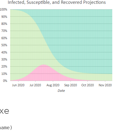
xe
name)