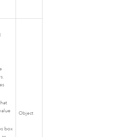
d
e
s.
es
that
value
Object
es box
 as