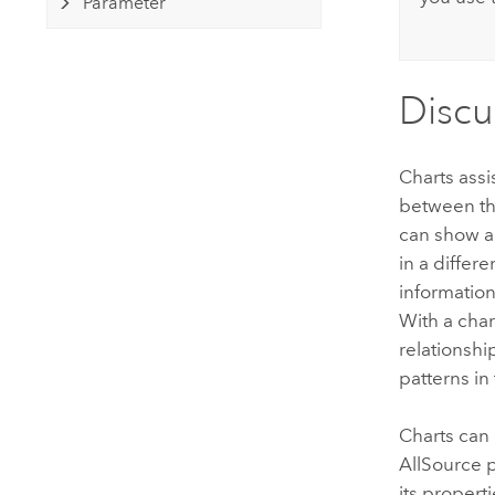
Parameter
Discu
Charts assi
between the
can show ad
in a differ
informatio
With a char
relationshi
patterns in
Charts can
AllSource
p
its propert