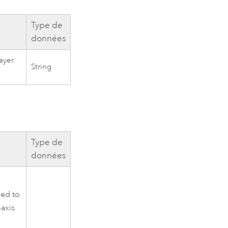
Type de
données
ayer.
String
Type de
données
ied to
axis.