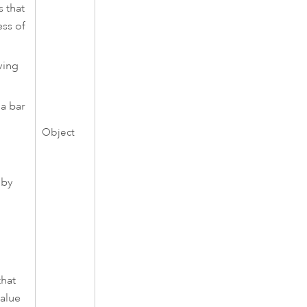
 that
ess of
ving
 a bar
Object
 by
that
value