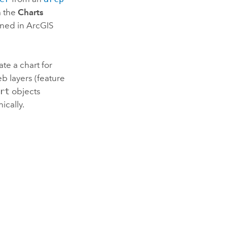
m the
Charts
ened in
ArcGIS
te a chart for
b layers (feature
rt
objects
ically.