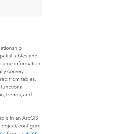
lationship
patial tables and
e same information
ally convey
red from tables.
 functional
on, trends, and
able in an
ArcGIS
t
object, configure
er
from an
arcp