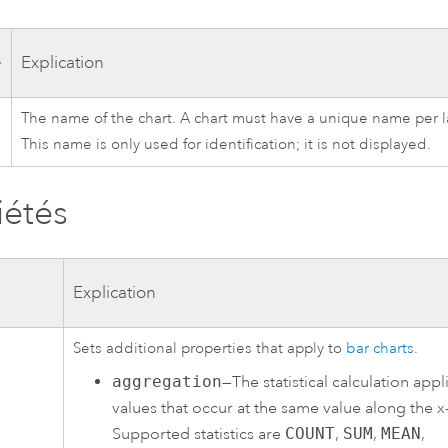
e
Explication
The name of the chart. A chart must have a unique name per l
This name is only used for identification; it is not displayed.
iétés
Explication
Sets additional properties that apply to
bar charts
.
aggregation
—The statistical calculation appl
values that occur at the same value along the x-
Supported statistics are
COUNT
,
SUM
,
MEAN
,