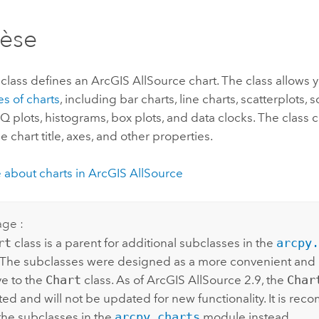
professionnels et
perspectiv
hèse
technologiques
tendances
l’univers
géospatia
class defines an
ArcGIS AllSource
chart. The class allows 
es of charts
, including bar charts, line charts, scatterplots, s
Q plots, histograms, box plots, and data clocks. The class 
Tous les récits
e chart title, axes, and other properties.
 about charts in
ArcGIS AllSource
age :
rt
class is a parent for additional subclasses in the
arcpy.
The subclasses were designed as a more convenient and i
ve to the
Chart
class. As of
ArcGIS AllSource
2.9, the
Char
ed and will not be updated for new functionality. It is re
the subclasses in the
arcpy.charts
module instead.