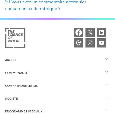
Vous avez un commentaire à formuler
concernant cette rubrique ?
ARCGIS
COMMUNAUTÉ
Vue d’ensemble d’ArcGIS
COMPRENDRE LES SIG
Esri Community
Cartographie
SOCIÉTÉ
Qu’est-ce qu’un SIG ?
Blog ArcGIS
ArcGIS Pro
PROGRAMMES SPÉCIAUX
À propos d’Esri
Intelligence géographique