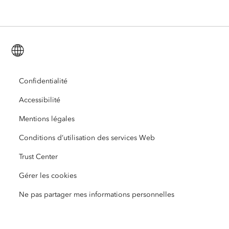
Blog consacré aux secteurs d’activité
ArcGIS Enterprise
ArcGIS for Personal Use
Nous contacter
Formation
Recherche et tests utilisateur
ArcGIS Online
ArcGIS for Student Use
Français (French)
Carrières
ArcUser
Réseau des jeunes professionnels Esri
Technologie Developer
Protection de l’environnement
Ouverture
Confidentialité
ArcNews
Événements
ArcGIS Location Platform
Accessibilité
Réponse aux catastrophes
Partenaires
ArcWatch
Esri Store
Mentions légales
Enseignement
Conditions d’utilisation des services Web
Code de conduite professionnelle
Esri Press
Centre d’architecture ArcGIS
Trust Center
Organisations à but non lucratif
Initiatives en faveur de l’environnement et du développement durable
Vidéos Esri
Gérer les cookies
Égalité raciale
Ne pas partager mes informations personnelles
Plan du site
Dictionnaire SIG