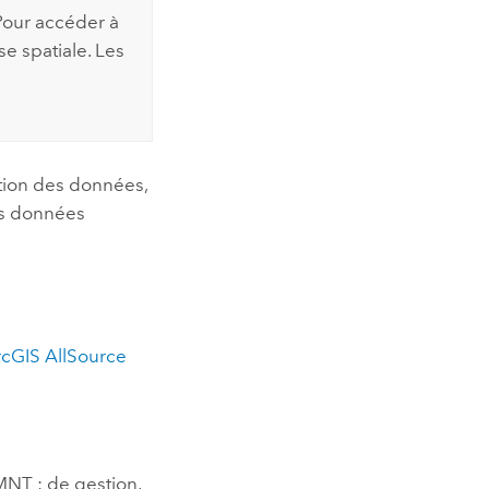
 Pour accéder à
se spatiale. Les
stion des données,
des données
cGIS AllSource
MNT ; de gestion,