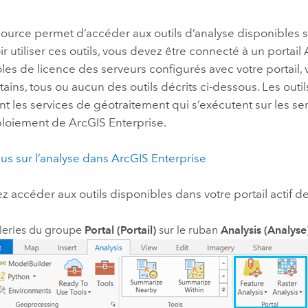
professionnels et
perspectiv
Source
permet d’accéder aux outils d’analyse disponibles su
technologiques
tendances
r utiliser ces outils, vous devez être connecté à un portail
l’univers
ôles de licence des serveurs configurés avec votre portail,
géospatia
tains, tous ou aucun des outils décrits ci-dessous. Les outil
t les services de géotraitement qui s’exécutent sur les se
Tous les récits
ploiement de
ArcGIS Enterprise
.
lus sur l’analyse dans
ArcGIS Enterprise
 accéder aux outils disponibles dans votre portail actif d
leries du groupe
Portal (Portail)
sur le ruban
Analysis (Analyse