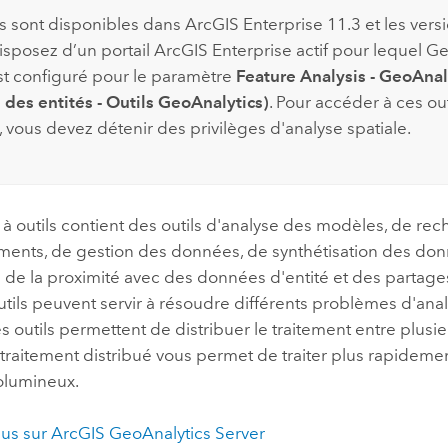
ls sont disponibles dans
ArcGIS Enterprise
11.3 et les vers
disposez d’un portail
ArcGIS Enterprise
actif pour lequel
Ge
t configuré pour le paramètre
Feature Analysis - GeoAnal
 des entités - Outils GeoAnalytics)
. Pour accéder à ces out
, vous devez détenir des privilèges d'analyse spatiale.
 à outils contient des outils d'analyse des modèles, de re
ents, de gestion des données, de synthétisation des don
on de la proximité avec des données d'entité et des partage
utils peuvent servir à résoudre différents problèmes d'ana
es outils permettent de distribuer le traitement entre plu
 traitement distribué vous permet de traiter plus rapideme
olumineux.
lus sur ArcGIS GeoAnalytics Server