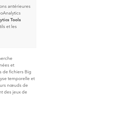
ions antérieures
oAnalytics
ytics Tools
ils et les
cherche
nées et
s de fichiers Big
lyse temporelle et
sieurs nœuds de
nt des jeux de