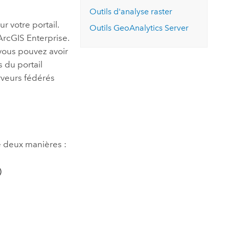
essai gratuit.
Outils d'analyse raster
Lire le récit
Explorer ce cours
es et
Découvrir ArcGIS Pro
r votre portail.
 de
Outils GeoAnalytics Server
ArcGIS Enterprise
.
 vous pouvez avoir
l
s du portail
rveurs fédérés
e deux manières :
)