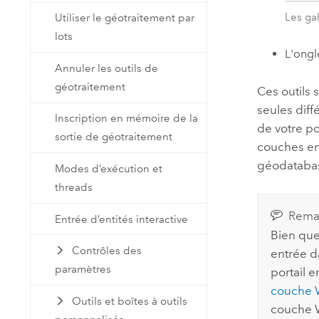
Les gal
Utiliser le géotraitement par
lots
L'ongl
Annuler les outils de
géotraitement
Ces outils 
seules diff
Inscription en mémoire de la
de votre po
sortie de géotraitement
couches en 
géodatabas
Modes d’exécution et
threads
Rema
Entrée d’entités interactive
Bien que
Contrôles des
entrée da
paramètres
portail e
couche
Outils et boîtes à outils
couche W