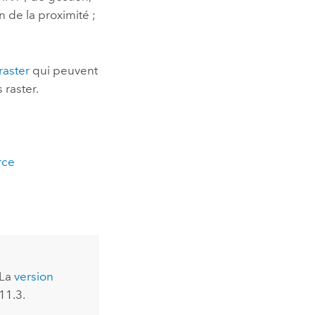
n de la proximité ;
raster
qui peuvent
 raster.
rce
 La
version
11.3.