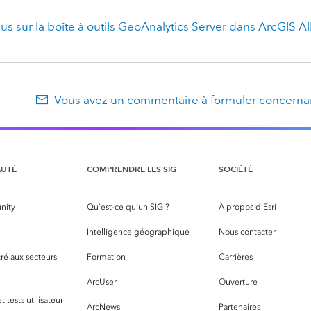
lus sur la boîte à outils GeoAnalytics Server dans
ArcGIS Al
Vous avez un commentaire à formuler concernan
UTÉ
COMPRENDRE LES SIG
SOCIÉTÉ
nity
Qu’est-ce qu’un SIG ?
À propos d’Esri
S
Intelligence géographique
Nous contacter
ré aux secteurs
Formation
Carrières
ArcUser
Ouverture
 tests utilisateur
ArcNews
Partenaires