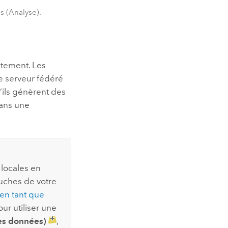
s (Analyse).
itement. Les
le serveur fédéré
u’ils génèrent des
dans une
 locales en
ouches de votre
en tant que
ur utiliser une
es données)
,