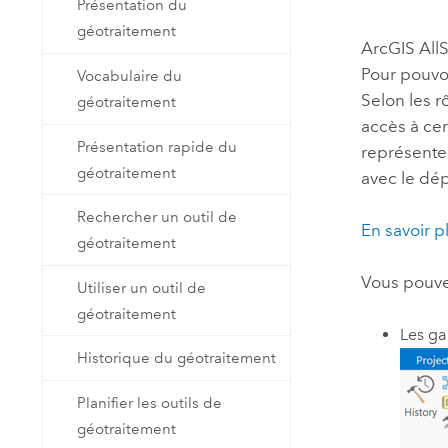
Présentation du
Ressources naturelles
géotraitement
Technologie Developer
ArcGIS All
Créer des applications de
Pour pouvoi
Vocabulaire du
cartographie et d’analyse spatiale
Tous les secteurs d’activité
Selon les r
géotraitement
accès à cer
Présentation rapide du
représenten
Tous les produits
géotraitement
avec le dé
Rechercher un outil de
En savoir p
géotraitement
Vous pouvez
Utiliser un outil de
géotraitement
Les ga
Historique du géotraitement
Planifier les outils de
géotraitement