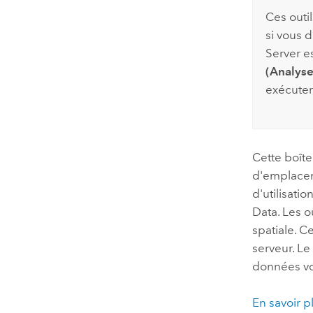
Ces outi
si vous 
Server
es
(Analyse
exécuter
Cette boîte
d'emplacem
d'utilisati
Data. Les o
spatiale. C
serveur. Le
données v
En savoir p