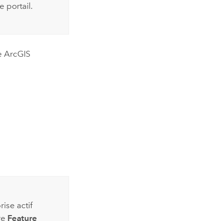
 portail.
de
ArcGIS
rise
actif
re
Feature