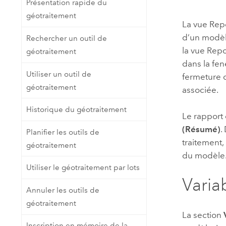
Présentation rapide du
Ressources naturelles
géotraitement
Technologie Developer
La vue Rep
Créer des applications de
d’un modèle
Rechercher un outil de
cartographie et d’analyse spatiale
Tous les secteurs d’activité
la vue Repo
géotraitement
dans la fe
Utiliser un outil de
fermeture 
Tous les produits
géotraitement
associée.
Historique du géotraitement
Le rapport 
(Résumé)
.
Planifier les outils de
traitement,
géotraitement
du modèle
Utiliser le géotraitement par lots
Varia
Annuler les outils de
géotraitement
La section
Inscription en mémoire de la