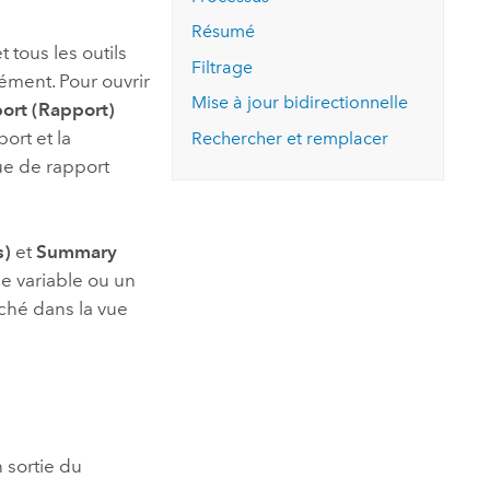
essai gratuit.
Lire le récit
Explorer ce cours
es et
Résumé
Découvrir ArcGIS Pro
t tous les outils
 de
Filtrage
ément. Pour ouvrir
Mise à jour bidirectionnelle
ort (Rapport)
l
ort et la
Rechercher et remplacer
ue de rapport
s)
et
Summary
ne variable ou un
iché dans la vue
 sortie du