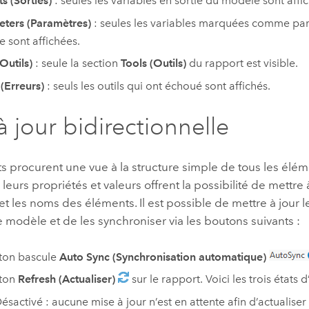
s (Sorties)
: seules les variables en sortie du modèle sont affi
ters (Paramètres)
: seules les variables marquées comme pa
 sont affichées.
Outils)
: seule la section
Tools (Outils)
du rapport est visible.
 (Erreurs)
: seuls les outils qui ont échoué sont affichés.
à jour bidirectionnelle
s procurent une vue à la structure simple de tous les élém
 leurs propriétés et valeurs offrent la possibilité de mettre
 et les noms des éléments. Il est possible de mettre à jour 
 modèle et de les synchroniser via les boutons suivants :
ton bascule
Auto Sync (Synchronisation automatique)
uton
Refresh (Actualiser)
sur le rapport. Voici les trois états d
ésactivé : aucune mise à jour n’est en attente afin d’actualiser