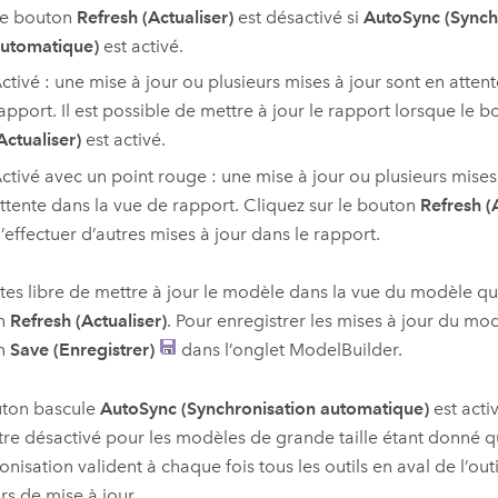
e bouton
Refresh (Actualiser)
est désactivé si
AutoSync (Synch
utomatique)
est activé.
ctivé : une mise à jour ou plusieurs mises à jour sont en atten
apport. Il est possible de mettre à jour le rapport lorsque le 
Actualiser)
est activé.
ctivé avec un point rouge : une mise à jour ou plusieurs mises
ttente dans la vue de rapport. Cliquez sur le bouton
Refresh (
’effectuer d’autres mises à jour dans le rapport.
tes libre de mettre à jour le modèle dans la vue du modèle que
n
Refresh (Actualiser)
. Pour enregistrer les mises à jour du mod
n
Save (Enregistrer)
dans l’onglet
ModelBuilder
.
uton bascule
AutoSync (Synchronisation automatique)
est activ
tre désactivé pour les modèles de grande taille étant donné q
onisation valident à chaque fois tous les outils en aval de l’out
rs de mise à jour.