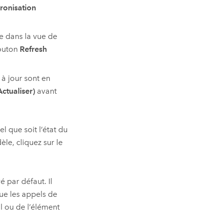
ronisation
te dans la vue de
bouton
Refresh
 à jour sont en
Actualiser)
avant
l que soit l’état du
èle, cliquez sur le
é par défaut. Il
ue les appels de
il ou de l’élément