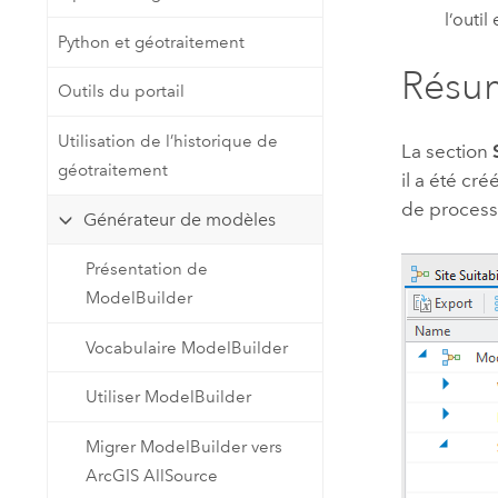
l’outil 
Python et géotraitement
Résu
Outils du portail
Utilisation de l’historique de
La section
géotraitement
il a été cré
de processu
Générateur de modèles
Présentation de
ModelBuilder
Vocabulaire ModelBuilder
Utiliser ModelBuilder
Migrer ModelBuilder vers
ArcGIS AllSource