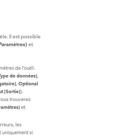
le. Il est possible
Paramètres)
et
ètres de l’outil.
Type de données)
,
gatoire]
,
Optional
t [Sortie]
).
vous trouverez
ramètres)
et
rreurs, les
t uniquement si