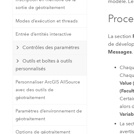
modèle. L
sortie de géotraitement
Proce
Modes d’exécution et threads
Entrée d’entités interactive
La section
de dévelop
Contrôles des paramètres
Messages
.
Outils et boîtes à outils
Chaqu
personnalisés
Chaque
Personnaliser ArcGIS AllSource
Value 
avec des outils de
(Facult
géotraitement
Certai
alors 
Paramètres d’environnement de
Variab
géotraitement
La sec
averti
Options de géotraitement