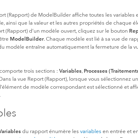
professionnels et
perspectiv
ort (Rapport) de
ModelBuilder
affiche toutes les variables e
technologiques
tendances
, ainsi que la valeur et les autres propriétés de chaque él
l’univers
rt (Rapport) d’un modèle ouvert, cliquez sur le bouton
Rep
géospatia
nêtre
ModelBuilder
. Chaque modèle est lié à sa vue de rapp
du modèle entraîne automatiquement la fermeture de la v
Tous les récits
comporte trois sections :
Variables
,
Processes (Traitement
 Dans la vue Report (Rapport), lorsque vous sélectionnez u
 l’élément de modèle correspondant est sélectionné et aff
.
bles
Variables
du rapport énumère les
variables
en entrée et en