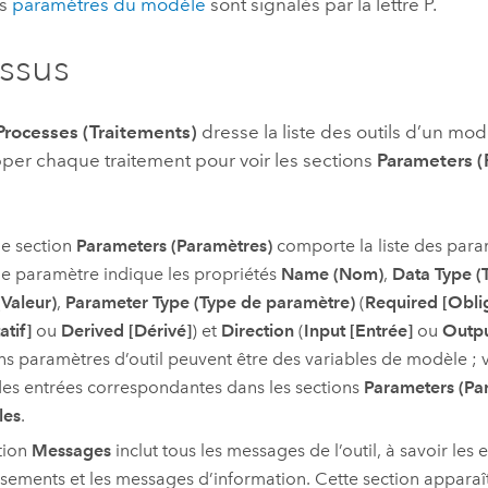
es
paramètres du modèle
sont signalés par la lettre P.
ssus
Processes (Traitements)
dresse la liste des outils d’un modè
per chaque traitement pour voir les sections
Parameters (
e section
Parameters (Paramètres)
comporte la liste des param
 paramètre indique les propriétés
Name (Nom)
,
Data Type (
(Valeur)
,
Parameter Type (Type de paramètre)
(
Required [Obli
atif]
ou
Derived [Dérivé]
) et
Direction
(
Input [Entrée]
ou
Outpu
ns paramètres d’outil peuvent être des variables de modèle ; 
des entrées correspondantes dans les sections
Parameters (Pa
les
.
tion
Messages
inclut tous les messages de l’outil, à savoir les e
ssements et les messages d’information. Cette section apparaî