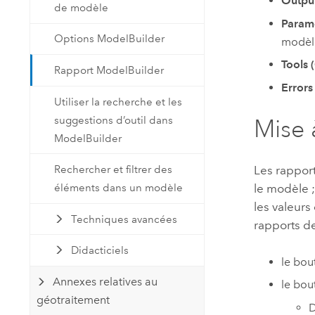
Output
de modèle
Parame
Options ModelBuilder
modèle
Tools (
Rapport ModelBuilder
Errors
Utiliser la recherche et les
suggestions d’outil dans
Mise 
ModelBuilder
Rechercher et filtrer des
Les rapport
éléments dans un modèle
le modèle ;
les valeurs
Techniques avancées
rapports de
Didacticiels
le bou
Annexes relatives au
le bo
géotraitement
D