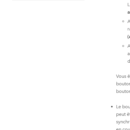
L
a
A
r
(
A
a
d
Vous ê
bouto
bouto
Le bo
peut ê
synchr
en cou