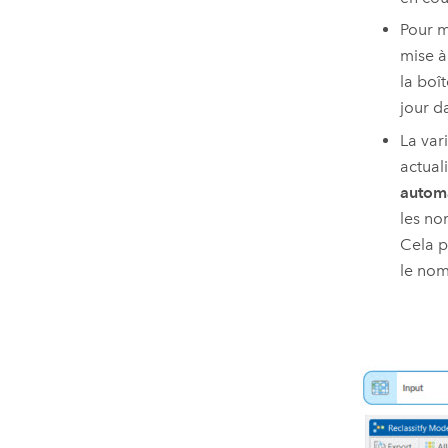
Pour m
mise à
la boî
jour d
La var
actual
autom
les no
Cela p
le nom