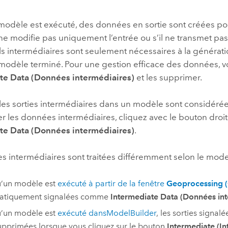
professionnels et
perspectiv
modèle est exécuté, des données en sortie sont créées pou
technologiques
tendances
ne modifie pas uniquement l’entrée ou s’il ne transmet pas
l’univers
ils intermédiaires sont seulement nécessaires à la génératio
géospatia
 modèle terminé. Pour une gestion efficace des données, vo
te Data (Données intermédiaires)
et les supprimer.
Tous les récits
, les sorties intermédiaires dans un modèle sont considé
 les données intermédiaires, cliquez avec le bouton droit s
te Data (Données intermédiaires)
.
s intermédiaires sont traitées différemment selon le mod
u’un modèle est
exécuté à partir de la fenêtre
Geoprocessing (
atiquement signalées comme
Intermediate Data (Données int
u’un modèle est
exécuté dans
ModelBuilder
, les sorties signa
upprimées lorsque vous cliquez sur le bouton
Intermediate (In