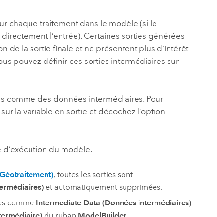
essai gratuit.
Lire le récit
Explorer ce cours
es et
Découvrir ArcGIS Pro
r chaque traitement dans le modèle (si le
 de
 directement l’entrée). Certaines sorties générées
n de la sortie finale et ne présentent plus d’intérêt
l
us pouvez définir ces sorties intermédiaires sur
rées comme des données intermédiaires. Pour
ur la variable en sortie et décochez l’option
e d’exécution du modèle.
Géotraitement)
, toutes les sorties sont
ermédiaires)
et automatiquement supprimées.
lées comme
Intermediate Data (Données intermédiaires)
termédiaire)
du ruban
ModelBuilder
.