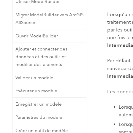
Utiliser ModelBuilder
Ressources naturelles
Technologie Developer
Lorsqu’un 
Migrer ModelBuilder vers ArcGIS
Créer des applications de
traitement 
AllSource
cartographie et d’analyse spatiale
Tous les secteurs d’activité
par les out
Ouvrir ModelBuilder
une fois le
Intermedia
Tous les produits
Ajouter et connecter des
données et des outils et
Par défaut
modifier des éléments
sauvegarder
Intermedia
Valider un modèle
Exécuter un modèle
Les donnée
Enregistrer un modèle
Lorsq
autom
Paramètres du modèle
Lorsq
Créer un outil de modèle
sont s