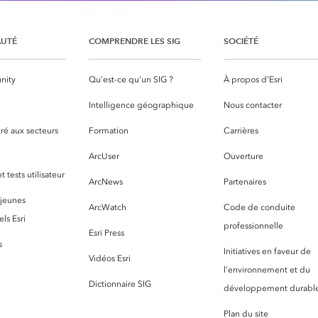
UTÉ
COMPRENDRE LES SIG
SOCIÉTÉ
nity
Qu’est-ce qu’un SIG ?
À propos d’Esri
S
Intelligence géographique
Nous contacter
ré aux secteurs
Formation
Carrières
ArcUser
Ouverture
 tests utilisateur
ArcNews
Partenaires
 jeunes
ArcWatch
Code de conduite
ls Esri
professionnelle
Esri Press
s
Initiatives en faveur de
Vidéos Esri
l’environnement et du
Dictionnaire SIG
développement durabl
Plan du site