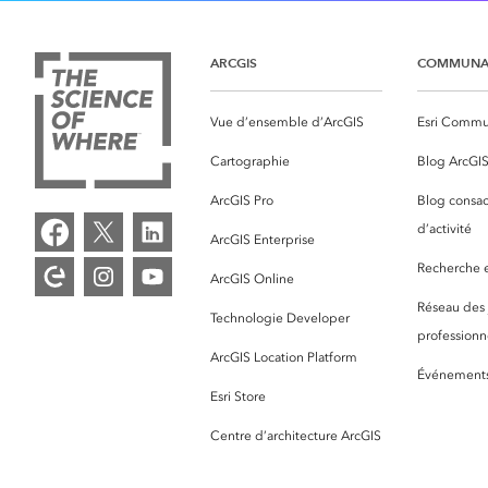
ARCGIS
COMMUNA
Vue d’ensemble d’ArcGIS
Esri Commu
Cartographie
Blog ArcGI
ArcGIS Pro
Blog consac
d’activité
ArcGIS Enterprise
Recherche et
ArcGIS Online
Réseau des
Technologie Developer
professionne
ArcGIS Location Platform
Événement
Esri Store
Centre d’architecture ArcGIS