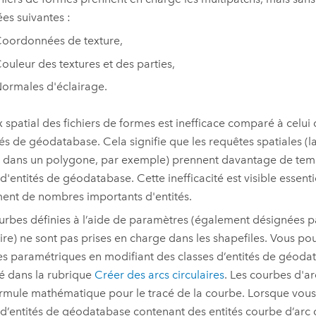
es suivantes :
oordonnées de texture,
ouleur des textures et des parties,
ormales d'éclairage.
x spatial des fichiers de formes est inefficace comparé à celui 
tés de géodatabase. Cela signifie que les requêtes spatiales (l
s dans un polygone, par exemple) prennent davantage de te
 d'entités de géodatabase. Cette inefficacité est visible essent
ment de nombres importants d'entités.
urbes définies à l’aide de paramètres (également désignées p
aire) ne sont pas prises en charge dans les shapefiles. Vous po
s paramétriques en modifiant des classes d’entités de géo
é dans la rubrique
Créer des arcs circulaires
. Les courbes d'arc
rmule mathématique pour le tracé de la courbe. Lorsque vous
 d’entités de géodatabase contenant des entités courbe d’arc c