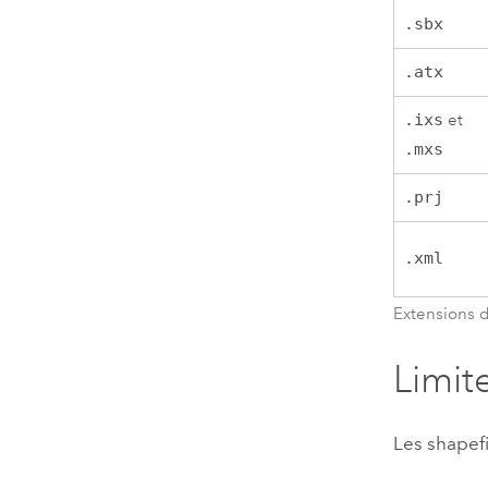
.sbx
.atx
.ixs
et
.mxs
.prj
.xml
Extensions d
Limit
Les shapefi