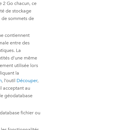
de 2 Go chacun, ce
ité de stockage
re de sommets de
ne contiennent
male entre des
tiques. La
 entités d’une même
gement utilisée lors
liquant la
n
, l’outil
Découper
,
il acceptant au
s de géodatabase
odatabase fichier ou
les fonctionnalités