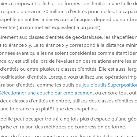
chiers composant le fichier de formes sont limités à une taille 
rrespond à environ 70 millions d'entités ponctuelles. La capac
hapefile en entités linéaires ou surfaciques dépend du nomb
 entité (un sommet est équivalent à un point).
irement aux classes d’entités de géodatabase, les shapefiles 
 tolérance x,y. La tolérance x,y correspond à la distance mini
nnées avant qu'elles ne soient considérées comme étant iden
nce x,y est utilisée lors de l’évaluation des relations entre les
d’entités ou entre plusieurs classes d’entités. Elle est aussi lar
modification d'entités. Lorsque vous utilisez une opération imp
aison d’entités, comme les outils du
jeu d’outils Superpositio
Sélectionner une couche par emplacement
ou encore tout out
deux classes d’entités en entrée, utilisez des classes d’entité
 une tolérance x,y) plutôt que des shapefiles.
pefile peut occuper trois à cinq fois plus d’espace qu’une gé
eprise en raison des méthodes de compression de forme.
chiers de formes prennent en charge les multipatchs, mais sans 