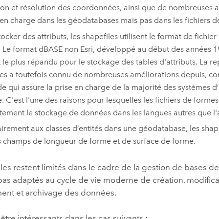
ion et résolution des coordonnées, ainsi que de nombreuses a
 en charge dans les géodatabases mais pas dans les fichiers d
ocker des attributs, les shapefiles utilisent le format de fichie
. Le format dBASE non
Esri
, développé au début des années 198
 le plus répandu pour le stockage des tables d'attributs. La r
s a toutefois connu de nombreuses améliorations depuis, 
e qui assure la prise en charge de la majorité des systèmes d’
 C'est l'une des raisons pour lesquelles les fichiers de formes
tement le stockage de données dans les langues autres que l'
irement aux classes d’entités dans une géodatabase, les shape
s champs de longueur de forme et de surface de forme.
les restent limités dans le cadre de la gestion de bases d
 pas adaptés au cycle de vie moderne de création, modifica
ent et archivage des données.
 être intéressants dans les cas suivants :