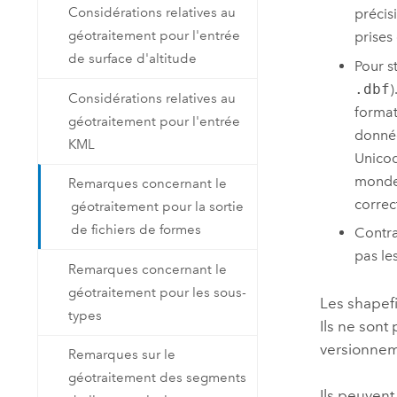
Considérations relatives au
précis
géotraitement pour l'entrée
prises
de surface d'altitude
Pour st
.dbf
)
Considérations relatives au
format
géotraitement pour l'entrée
donnée
KML
Unicod
monde.
Remarques concernant le
correc
géotraitement pour la sortie
de fichiers de formes
Contra
pas le
Remarques concernant le
géotraitement pour les sous-
Les shapefi
types
Ils ne sont
versionnem
Remarques sur le
géotraitement des segments
Ils peuvent