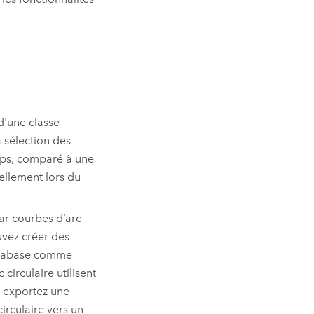
d'une classe
a sélection des
mps, comparé à une
iellement lors du
ar courbes d’arc
uvez créer des
database comme
 circulaire utilisent
 exportez une
irculaire vers un