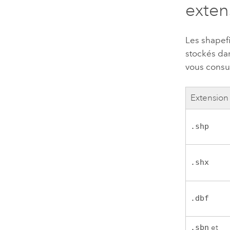
exten
Les shapefi
stockés dan
vous consu
Extension
.shp
.shx
.dbf
.sbn
et