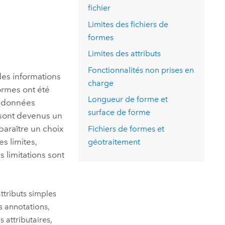
essai gratuit.
fichier
Lire le récit
Explorer ce cours
es et
Découvrir ArcGIS Pro
Limites des fichiers de
 de
formes
l
Limites des attributs
Fonctionnalités non prises en
es informations
charge
ormes ont été
Longueur de forme et
s données
surface de forme
s sont devenus un
paraître un choix
Fichiers de formes et
es limites,
géotraitement
 limitations sont
ttributs simples
s annotations,
 attributaires,