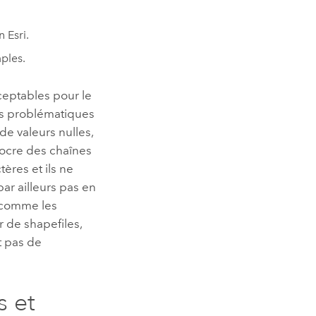
on
Esri
.
ples.
cceptables pour le
ois problématiques
de valeurs nulles,
iocre des chaînes
ères et ils ne
ar ailleurs pas en
, comme les
r de shapefiles,
t pas de
s et