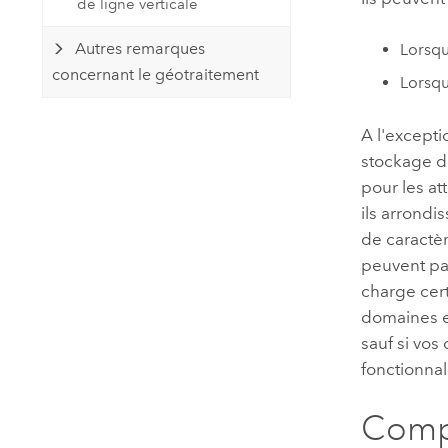
de ligne verticale
Autres remarques
Lorsqu
concernant le géotraitement
Lorsqu
A l'excepti
stockage de
pour les at
ils arrondi
de caractèr
peuvent pas
charge cer
domaines et
sauf si vos
fonctionna
Compo