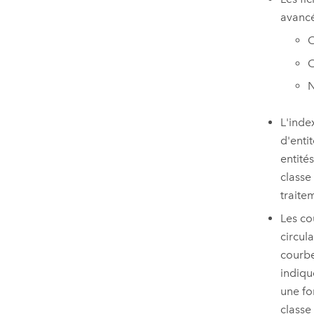
avancé
C
C
N
L'inde
d'enti
entité
classe
traite
Les co
circul
courbe
indiqu
une fo
classe