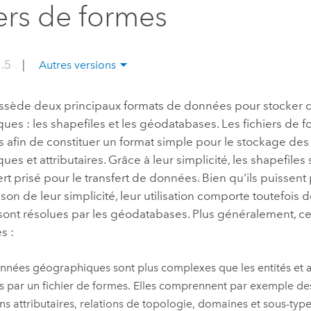
iers de formes
professionnels et
perspectiv
technologiques
tendances
l’univers
1.5
|
Autres versions
géospatia
ssède deux principaux formats de données pour stocker d
Tous les récits
es : les shapefiles et les géodatabases. Les fichiers de f
 afin de constituer un format simple pour le stockage de
es et attributaires. Grâce à leur simplicité, les shapefile
rt prisé pour le transfert de données. Bien qu'ils puissent 
ison de leur simplicité, leur utilisation comporte toutefois d
sont résolues par les géodatabases. Plus généralement, ces
s :
nnées géographiques sont plus complexes que les entités et a
s par un fichier de formes. Elles comprennent par exemple de
ons attributaires, relations de topologie, domaines et sous-types