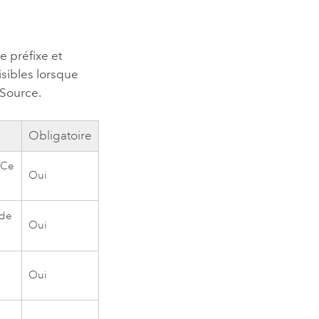
e préfixe et
isibles lorsque
lSource
.
Obligatoire
 Ce
Oui
 de
Oui
Oui