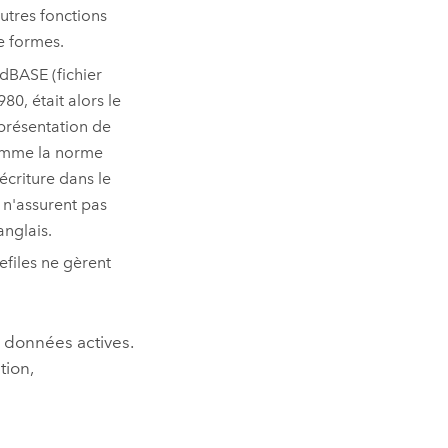
utres fonctions
e formes.
r dBASE (fichier
0, était alors le
eprésentation de
comme la norme
écriture dans le
 n'assurent pas
anglais.
files ne gèrent
e données actives.
tion,