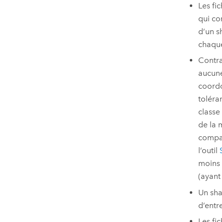
Les fi
qui co
d’un s
chaque
Contra
aucune
coordo
toléra
classe 
de la 
compar
l’outil
moins 
(ayant
Un sha
d’entr
Les fi