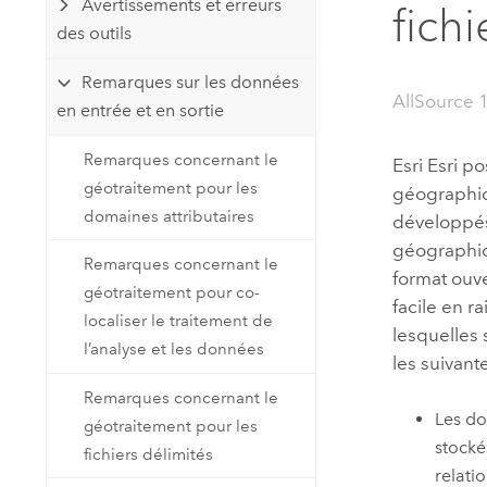
Avertissements et erreurs
fich
Ressources naturelles
des outils
Technologie Developer
Créer des applications de
Remarques sur les données
cartographie et d’analyse spatiale
Tous les secteurs d’activité
AllSource 
en entrée et en sortie
Remarques concernant le
Esri
Esri po
Tous les produits
géotraitement pour les
géographiqu
domaines attributaires
développés
géographiqu
Remarques concernant le
format ouve
géotraitement pour co-
facile en ra
localiser le traitement de
lesquelles 
l’analyse et les données
les suivante
Remarques concernant le
Les do
géotraitement pour les
stocké
fichiers délimités
relati