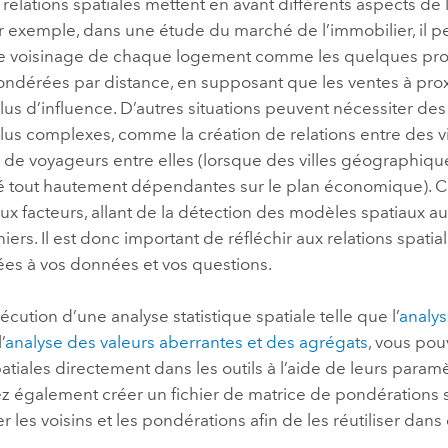
 relations spatiales mettent en avant différents aspects de 
ar exemple, dans une étude du marché de l’immobilier, il pe
 le voisinage de chaque logement comme les quelques prop
ndérées par distance, en supposant que les ventes à prox
plus d’influence. D’autres situations peuvent nécessiter des
lus complexes, comme la création de relations entre des vi
de voyageurs entre elles (lorsque des villes géographiq
é tout hautement dépendantes sur le plan économique). Ce
x facteurs, allant de la détection des modèles spatiaux 
iers. Il est donc important de réfléchir aux relations spatial
ées à vos données et vos questions.
xécution d’une analyse statistique spatiale telle que l’
analys
’
analyse des valeurs aberrantes et des agrégats
, vous pou
patiales directement dans les outils à l’aide de leurs paramè
 également créer un fichier de matrice de pondérations s
r les voisins et les pondérations afin de les réutiliser dans 