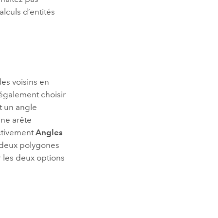
alculs d’entités
des voisins en
 également choisir
t un angle
une arête
ectivement
Angles
i deux polygones
r les deux options