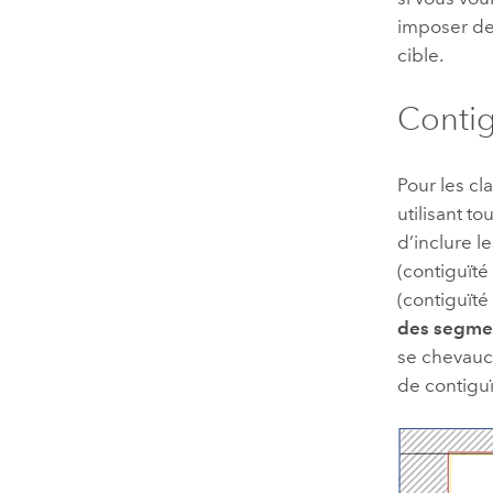
imposer des
cible.
Contig
Pour les cl
utilisant t
d’inclure l
(contiguïté
(contiguïté
des segmen
se chevauch
de contiguï