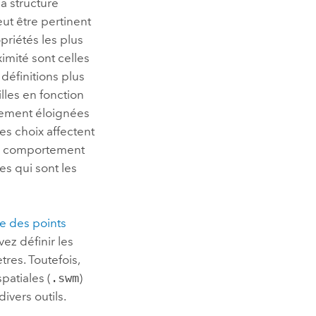
la structure
ut être pertinent
riétés les plus
imité sont celles
 définitions plus
lles en fonction
uement éloignées
s choix affectent
au comportement
es qui sont les
e des points
vez définir les
tres. Toutefois,
patiales (
.swm
)
divers outils.