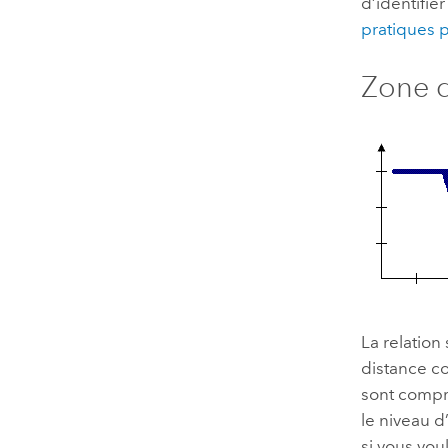
d’identifie
pratiques p
Zone d
La relation
distance co
sont compri
le niveau 
si vous vou