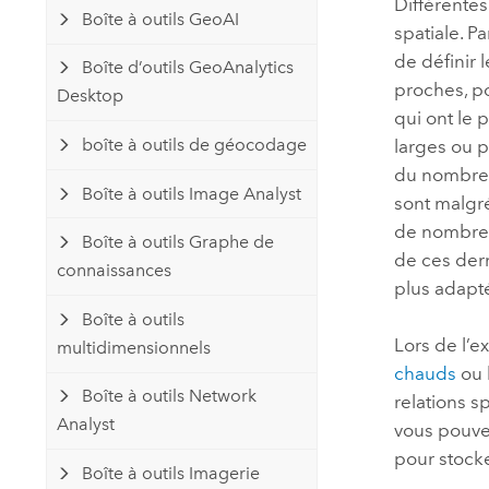
Différentes
Boîte à outils GeoAI
spatiale. P
de définir
Boîte d’outils GeoAnalytics
proches, po
Desktop
qui ont le 
boîte à outils de géocodage
larges ou p
du nombre 
Boîte à outils Image Analyst
sont malgr
de nombreu
Boîte à outils Graphe de
de ces dern
connaissances
plus adapt
Boîte à outils
Lors de l’e
multidimensionnels
chauds
ou l
Boîte à outils Network
relations s
Analyst
vous pouvez
pour stocke
Boîte à outils Imagerie