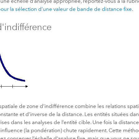
r une échelle d’analyse appropriée, reportez-vous à la rub
our la sélection d’une valeur de bande de distance fixe
.
'indifférence
 spatiale de zone d’indifférence combine les relations spat
nstante et d’inverse de la distance. Les entités situées dan
ses dans les analyses de l’entité cible. Une fois la distanc
d’influence (la pondération) chute rapidement. Cette méth
lez conserver l’échelle d’analyse fixe, mais que vous ne so