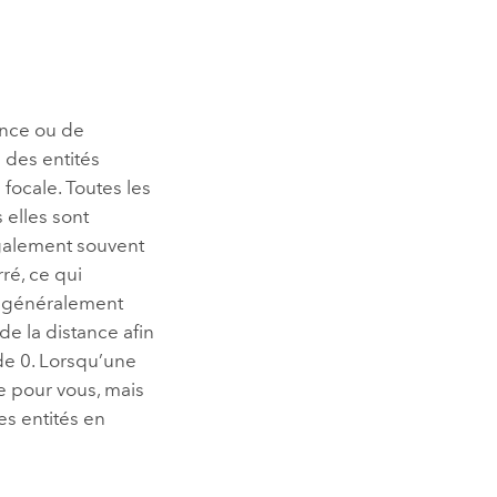
ance ou de
 des entités
é focale. Toutes les
 elles sont
 également souvent
ré, ce qui
t généralement
de la distance afin
de 0. Lorsqu’une
ée pour vous, mais
es entités en