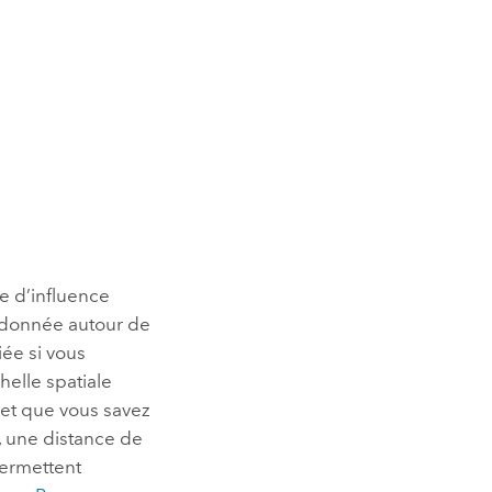
e d’influence
l donnée autour de
iée si vous
helle spatiale
s et que vous savez
e, une distance de
permettent