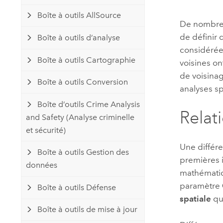
Ressources naturelles
Boîte à outils AllSource
Technologie Developer
De nombreu
Créer des applications de
de définir d
Boîte à outils d’analyse
cartographie et d’analyse spatiale
Tous les secteurs d’activité
considérées
Boîte à outils Cartographie
voisines on
de voisina
Tous les produits
Boîte à outils Conversion
analyses sp
Boîte d’outils Crime Analysis
Relat
and Safety (Analyse criminelle
et sécurité)
Une différe
Boîte à outils Gestion des
premières i
données
mathématiq
paramètre
Boîte à outils Défense
spatiale
qui
Boîte à outils de mise à jour