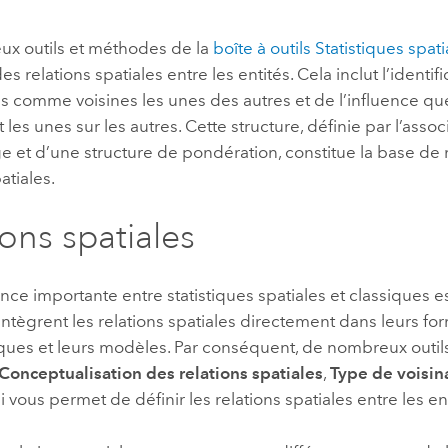
professionnels et
perspectiv
x outils et méthodes de la
boîte à outils Statistiques spati
technologiques
tendances
es relations spatiales entre les entités. Cela inclut l’identif
l’univers
 comme voisines les unes des autres et de l’influence que
géospatia
t les unes sur les autres. Cette structure, définie par l’asso
ge et d’une structure de pondération, constitue la base d
Tous les récits
atiales.
ions spatiales
nce importante entre statistiques spatiales et classiques e
ntègrent les relations spatiales directement dans leurs fo
ues et leurs modèles. Par conséquent, de nombreux outils
Conceptualisation des relations spatiales
,
Type de voisi
 vous permet de définir les relations spatiales entre les ent