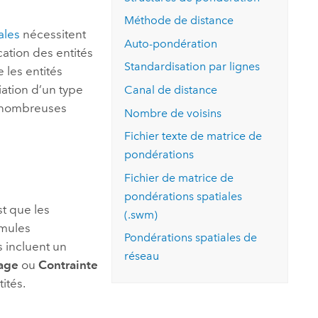
essai gratuit.
Lire le récit
Explorer ce cours
es et
Méthode de distance
Découvrir ArcGIS Pro
ales
nécessitent
 de
Auto-pondération
ication des entités
Standardisation par lignes
 les entités
l
ciation d’un type
Canal de distance
e nombreuses
Nombre de voisins
Fichier texte de matrice de
pondérations
Fichier de matrice de
pondérations spatiales
st que les
(.swm)
rmules
Pondérations spatiales de
 incluent un
réseau
nage
ou
Contrainte
ités.