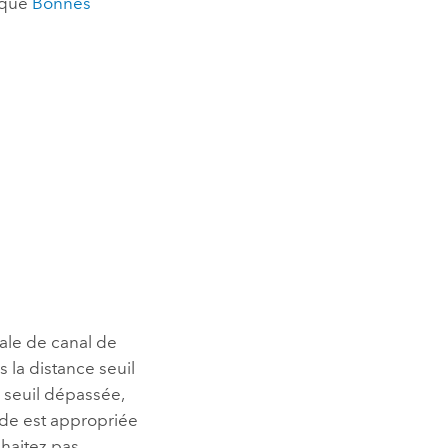
rique
Bonnes
iale de canal de
s la distance seuil
e seuil dépassée,
ode est appropriée
uhaitez pas