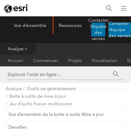
Contacter
Contacter
Vue d’ensemble
Ressources
l’équipe
ArcGIS AllSource
l’équipe
Menu
des
des ventes
ventes
Analyse
Accueil
Commencer
Projets
Visualisation
D
Analyse
Outils de géotraitement
Boîte à outils de mise à jour
Jeu d’outils Fusion multisource
Vue d’ensemble de la boîte à outils Mise à jour
Densifier